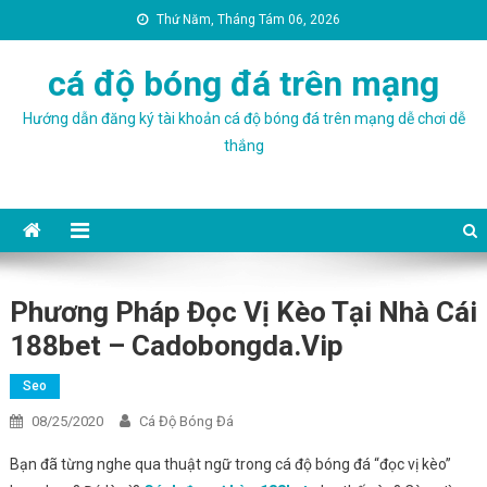
Thứ Năm, Tháng Tám 06, 2026
cá độ bóng đá trên mạng
Hướng dẫn đăng ký tài khoản cá độ bóng đá trên mạng dễ chơi dễ
thắng
Phương Pháp Đọc Vị Kèo Tại Nhà Cái
188bet – Cadobongda.vip
Seo
08/25/2020
Cá Độ Bóng Đá
Bạn đã từng nghe qua thuật ngữ trong cá độ bóng đá “đọc vị kèo”