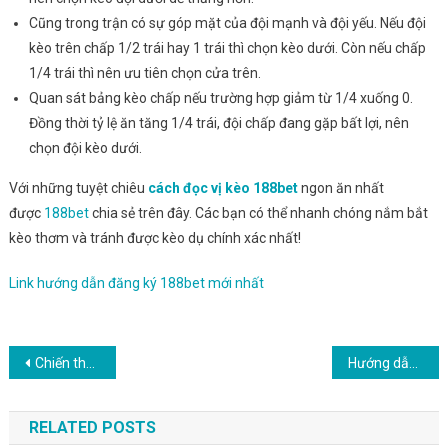
Cũng trong trận có sự góp mặt của đội mạnh và đội yếu. Nếu đội
kèo trên chấp 1/2 trái hay 1 trái thì chọn kèo dưới. Còn nếu chấp
1/4 trái thì nên ưu tiên chọn cửa trên.
Quan sát bảng kèo chấp nếu trường hợp giảm từ 1/4 xuống 0.
Đồng thời tỷ lệ ăn tăng 1/4 trái, đội chấp đang gặp bất lợi, nên
chọn đội kèo dưới.
Với những tuyệt chiêu
cách đọc vị kèo
188bet
ngon ăn nhất
được
188bet
chia sẻ trên đây. Các bạn có thể nhanh chóng nắm bắt
kèo thơm và tránh được kèo dụ chính xác nhất!
Link hướng dẫn đăng ký 188bet mới nhất
Điều
Chiến thuật để dễ dàng giành chiến thắng trong Roulette tại cacuocthethaokeochaua.com
Hướng dẫn cách chơi Baccarat online
hướng
RELATED POSTS
bài