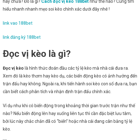
hay chưa? Đó là gì?
Cách đọc vị kèo 188bet
như thế nào? Cùng tìm
hiểu nhanh nhanh mẹo soi kèo chính xác dưới đây nhé !
link vao 188bet
link đăng ký 188bet
Đọc vị kèo là gì?
Đọc vị kèo
là hình thức đoán đầu các tỷ lệ kèo mà nhà cái đưa ra.
Xem đó là kèo thơm hay kèo dụ, các biến động kèo có ảnh hưởng đến
trận đấu hay không. Ngoài ra, khi tiến hành soi kèo con số đưa ra, bạn
cần biết cách phân tích và nhận định trận đấu chính xác.
Ví dụ như khi có biến động trong khoảng thời gian trước trận như thế
nào? Nếu biến động lên hay xuống liên tục thì cần đặc biệt lưu tâm,
bởi lúc này chắc chắn đã có “biến” hoặc nhà cái đang cân bằng tỷ lệ
kèo.