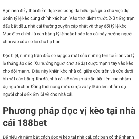
Bạn nên để ý thời điểm đọc kèo bóng đá hiệu quả giúp cho việc dự
đoán tỷ lệ kèo cũng chính xác hơn. Vào thời điểm trước 2-3 tiếng trận
đấu bắt đầu, nhà cái thường xuyên cập nhật và thay đổi tỷ lệ kèo.
Mục đích chính là cân bằng tỷ lệ hoặc hoặc tạo cái bẫy hướng người
chơi vào cửa có lợi cho họ hơn.
Đặc biệt, những trận đấu có sự góp mặt của những tên tuổi lớn với tỷ
lệ thắng áp đảo. Xu hướng người chơi sẽ đặt cược mạnh tay vào kèo
cho đội mạnh. Điều này khiến kèo nhà cái giữa cửa trên và cửa dưới
bị mất cân bằng. Khi đó, nhà cái sẽ nâng mức ăn tiền lên cao nhằm
dụ người chơi. Đồng thời nâng mức cược và tỷ lệ ăn lên nhằm dụ
người chơi để kiếm lời về cho nhà cái.
Phương pháp đọc vị kèo tại nhà
cái 188bet
Để hiểu và nắm bắt cách đọc vị kèo tại nhà cái, các bạn có thể nhanh