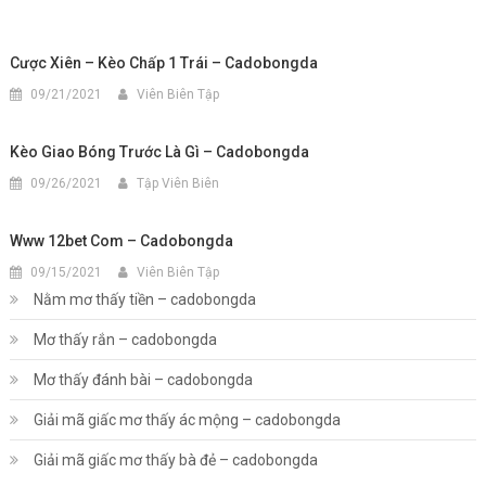
viết
Cược Xiên – Kèo Chấp 1 Trái – Cadobongda
09/21/2021
Viên Biên Tập
Kèo Giao Bóng Trước Là Gì – Cadobongda
09/26/2021
Tập Viên Biên
Www 12bet Com – Cadobongda
09/15/2021
Viên Biên Tập
Nằm mơ thấy tiền – cadobongda
Mơ thấy rắn – cadobongda
Mơ thấy đánh bài – cadobongda
Giải mã giấc mơ thấy ác mộng – cadobongda
Giải mã giấc mơ thấy bà đẻ – cadobongda