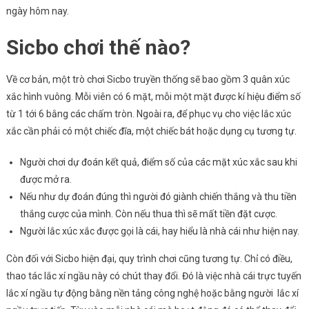
ngày hôm nay.
Sicbo chơi thế nào?
Về cơ bản, một trò chơi Sicbo truyền thống sẽ bao gồm 3 quân xúc
xắc hình vuông. Mỗi viên có 6 mặt, mỗi một mặt được kí hiệu điểm số
từ 1 tới 6 bằng các chấm tròn. Ngoài ra, để phục vụ cho việc lắc xúc
xắc cần phải có một chiếc đĩa, một chiếc bát hoặc dụng cụ tương tự.
Người chơi dự đoán kết quả, điểm số của các mặt xúc xắc sau khi
được mở ra.
Nếu như dự đoán đúng thì người đó giành chiến thắng và thu tiền
thắng cược của mình. Còn nếu thua thì sẽ mất tiền đặt cược.
Người lắc xúc xắc được gọi là cái, hay hiểu là nhà cái như hiện nay.
Còn đối với Sicbo hiện đại, quy trình chơi cũng tương tự. Chỉ có điều,
thao tác lắc xí ngầu này có chút thay đổi. Đó là việc nhà cái trực tuyến
lắc xí ngầu tự động bằng nền tảng công nghệ hoặc bằng người lắc xí