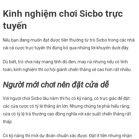
Kinh nghiệm chơi Sicbo trực
tuyến
Nếu bạn đang muốn đạt được tiền thưởng từ trò Sicbo trong các nhà
cái cá cược trực tuyến thì đừng bỏ qua những lời khuyên dưới đây.
Dù biết, trò chơi này mang tính đỏ đen, may rủi nhưng nếu có tính
toán, kinh nghiệm thì cơ hội giành chiến thắng sẽ cao hơn rất nhiều.
Người mới chơi nên đặt cửa dễ
Với người chơi Sicbo lâu năm thì họ có kỹ năng, có trực giác để đặt
các cửa cược có tỷ lệ thắng ăn lớn. Nhưng chúng ta phải hiểu răng,
cửa có tỷ lệ trả thưởng cao đồng nghĩa với xác suất chiến thắng rất
thấp.
Có kỹ năng thì mới dự đoán chuẩn xác được. Đặt ít tiền nhưng nhận