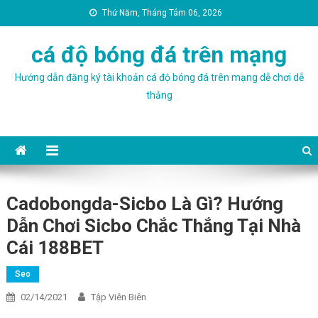
Thứ Năm, Tháng Tám 06, 2026
cá độ bóng đá trên mạng
Hướng dẫn đăng ký tài khoản cá độ bóng đá trên mạng dễ chơi dễ
thắng
Cadobongda-Sicbo Là Gì? Hướng
Dẫn Chơi Sicbo Chắc Thắng Tại Nhà
Cái 188BET
Seo
02/14/2021
Tập Viên Biên