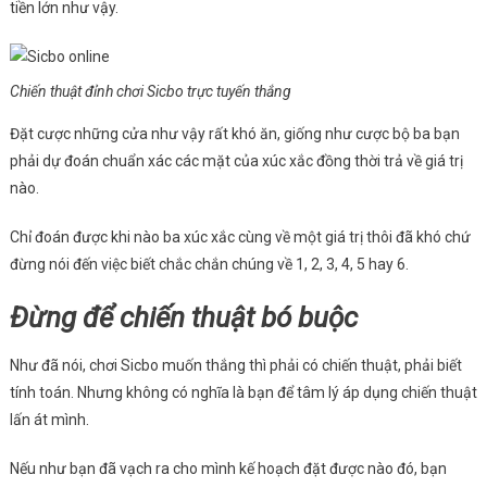
tiền lớn như vậy.
Chiến thuật đỉnh chơi Sicbo trực tuyến thắng
Đặt cược những cửa như vậy rất khó ăn, giống như cược bộ ba bạn
phải dự đoán chuẩn xác các mặt của xúc xắc đồng thời trả về giá trị
nào.
Chỉ đoán được khi nào ba xúc xắc cùng về một giá trị thôi đã khó chứ
đừng nói đến việc biết chắc chắn chúng về 1, 2, 3, 4, 5 hay 6.
Đừng để chiến thuật bó buộc
Như đã nói, chơi Sicbo muốn thắng thì phải có chiến thuật, phải biết
tính toán. Nhưng không có nghĩa là bạn để tâm lý áp dụng chiến thuật
lấn át mình.
Nếu như bạn đã vạch ra cho mình kế hoạch đặt được nào đó, bạn