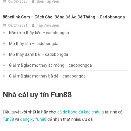
06/08/2020
Biên Tập Viên
88betlink.com – Cách Chơi Bóng Đá Ảo Dễ Thắng – Cadobongda
08/21/2021
Tập Viên Biên
Nằm mơ thấy tiền – cadobongda
Mơ thấy rắn – cadobongda
Mơ thấy đánh bài – cadobongda
Giải mã giấc mơ thấy ác mộng – cadobongda
Giải mã giấc mơ thấy bà đẻ – cadobongda
Nhà cái uy tín Fun88
Điều tuyệt vời nhất là hãy chơi
cá độ bóng đá kèo châu á
tại nhà cái
Fun88
và
đăng ký fun88
để nhận thật nhiều ưu đãi.