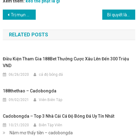
Xem thêm:
kèo thẻ phạt là gì
Điều
Trị mụn bằng bột trà xanh có hiệu quả không?
Bí quyết làm trắng da với cà chua
hướng
RELATED POSTS
bài
viết
Điều Kiện Tham Gia 188Bet Thưởng Cược Xâu Lên Đến 300 Triệu
VND
06/26/2020
cá độ bóng đá
188thethao – Cadobongda
09/02/2021
Viên Biên Tập
Cadobongda – Top 3 Nhà Cái Cá Độ Bóng Đá Uy Tín Nhất
10/21/2020
Biên Tập Viên
Nằm mơ thấy tiền – cadobongda