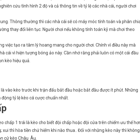
ghiên cứu tình hình 2 độ và cả thông tin về tỷ lệ các nhà cái, người chơi
rung. Thông thường thì các nhà cái sẽ có máy móc tính toán và phân chi
ờng thay đổi liên tục. Người chơi nếu không tính toán kỹ mà chơi theo
ong việc tạo ra tâm lý hoang mang cho người chơi. Chính vì điều này mà
 cái vì hiện tượng bóng ảo này. Cần nhớ rằng phải luôn có một cái đầu
ọn kèo hiệu quả.
à vào kèo trước khi trận đấu bắt đầu hoặc bắt đầu được ít phút. Những
 động tỷ lệ kèo cá cược chuẩn nhất.
ấp
chấp 1 trái là kèo cho biết đội chấp hoặc đội cửa trên chiếm ưu thế hơ
; xui thì hòa tiền chứ hiếm khi nào thua.. Đối với những kèo này thì không
họn cử kèo Châu Âu.