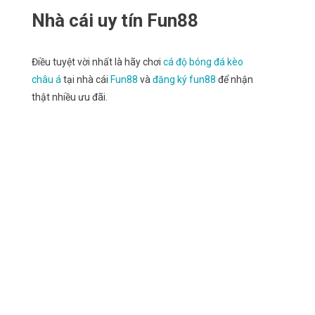
Nhà cái uy tín Fun88
Điều tuyệt vời nhất là hãy chơi
cá độ bóng đá kèo
châu á
tại nhà cái
Fun88
và
đăng ký fun88
để nhận
thật nhiều ưu đãi.