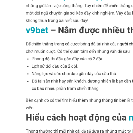
những giờ làm việc căng thẳng. Tuy nhiên để chiến thắng c
một đội ngũ chuyên gia soi kèo đầy kinh nghiệm. Vậy đâu 
không thua trong bài viết sau đây!
v9bet
– Nắm được nhiều th
Để chiến thắng trong cá cược bóng đá tại nhà cái; người c
chơi muốn cược. Có thể quan tâm đến những vấn đề sau:
Phong độ thi đấu gần đây của cả 2 đội.
Lịch sử đối đầu của 2 đội.
Năng lực và sức chơi dạo gần đây của cầu thủ.
Đá tại sân nhà hay sân khách, đương nhiên là bạn cần t
có bao nhiêu phần trăm chiến thắng.
Bên cạnh đó có thể tìm hiểu thêm những thông tin bên lề t
viên.
Hiểu cách hoạt động của
n
Thông thường thì mỗi nhà cái đề sẽ đưa ra những mức tỷ lệ