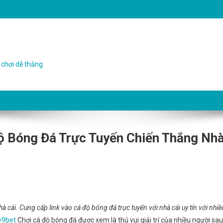
 chơi dễ thắng
 Bóng Đá Trực Tuyến Chiến Thắng Nh
 cái. Cung cấp link vào cá độ bóng đá trực tuyến với nhà cái uy tín với nhiề
v9bet
Chơi cá độ bóng đá được xem là thú vui giải trí của nhiều người sau