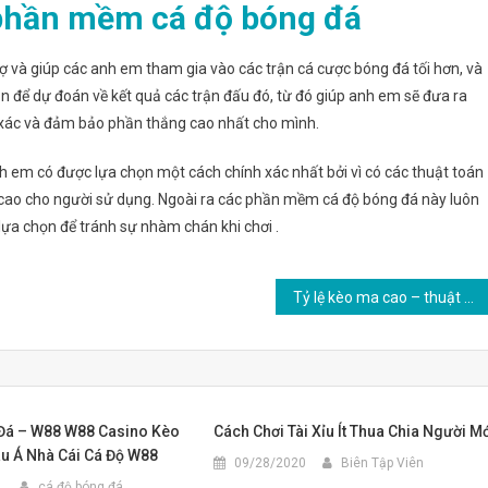
phần mềm cá độ bóng đá
 và giúp các anh em tham gia vào các trận cá cược bóng đá tối hơn, và
 để dự đoán về kết quả các trận đấu đó, từ đó giúp anh em sẽ đưa ra
 xác và đảm bảo phần thắng cao nhất cho mình.
h em có được lựa chọn một cách chính xác nhất bởi vì có các thuật toán
c cao cho người sử dụng. Ngoài ra các phần mềm cá độ bóng đá này luôn
lựa chọn để tránh sự nhàm chán khi chơi .
Tỷ lệ kèo ma cao – thuật ngữ cá độ bóng đá-cadobongda
Đá – W88 W88 Casino Kèo
Cách Chơi Tài Xỉu Ít Thua Chia Người M
u Á Nhà Cái Cá Độ W88
09/28/2020
Biên Tập Viên
1
cá độ bóng đá