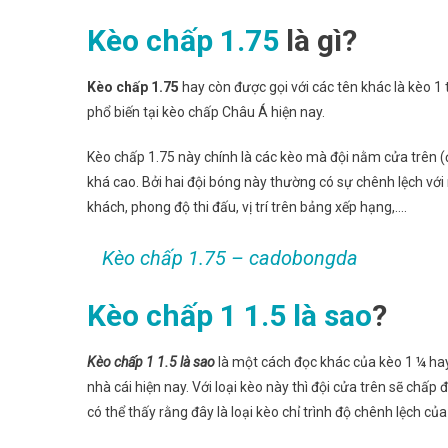
Kèo chấp 1.75
là gì?
Kèo chấp 1.75
hay còn được gọi với các tên khác là kèo 1 t
phổ biến tại kèo chấp Châu Á hiện nay.
Kèo chấp 1.75 này chính là các kèo mà đội nằm cửa trên (
khá cao. Bởi hai đội bóng này thường có sự chênh lệch với 
khách, phong độ thi đấu, vị trí trên bảng xếp hạng,….
Kèo chấp 1.75 – cadobongda
Kèo chấp 1 1.5 là sao
?
Kèo chấp 1 1.5 là sao
là một cách đọc khác của kèo 1 ¼ h
nhà cái hiện nay. Với loại kèo này thì đội cửa trên sẽ chấp 
có thể thấy rằng đây là loại kèo chỉ trình độ chênh lệch của