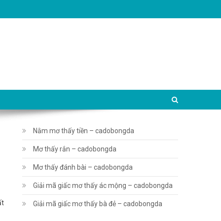
Nằm mơ thấy tiền – cadobongda
Mơ thấy rắn – cadobongda
Mơ thấy đánh bài – cadobongda
Giải mã giấc mơ thấy ác mộng – cadobongda
ất
Giải mã giấc mơ thấy bà đẻ – cadobongda