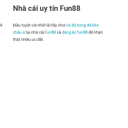
Nhà cái uy tín Fun88
há
Điều tuyệt vời nhất là hãy chơi
cá độ bóng đá kèo
châu á
tại nhà cái
Fun88
và
đăng ký fun88
để nhận
thật nhiều ưu đãi.