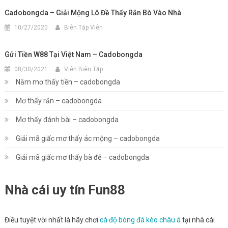
Cadobongda – Giải Mộng Lô Đề Thấy Rắn Bò Vào Nhà
10/27/2020
Biên Tập Viên
Gửi Tiền W88 Tại Việt Nam – Cadobongda
08/30/2021
Viên Biên Tập
Nằm mơ thấy tiền – cadobongda
Mơ thấy rắn – cadobongda
Mơ thấy đánh bài – cadobongda
Giải mã giấc mơ thấy ác mộng – cadobongda
Giải mã giấc mơ thấy bà đẻ – cadobongda
Nhà cái uy tín Fun88
Điều tuyệt vời nhất là hãy chơi
cá độ bóng đá kèo châu á
tại nhà cái