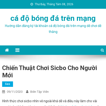
Thứ Bảy, Tháng Tám 08, 2026
cá độ bóng đá trên mạng
Hướng dẫn đăng ký tài khoản cá độ bóng đá trên mạng dễ chơi dễ
thắng
Chiến Thuật Chơi Sicbo Cho Người
Mới
Seo
09/11/2020
Biên Tập Viên
Hình thức chơi sicbo nhìn vẽ ngoài khá dễ và điều này làm cho vài