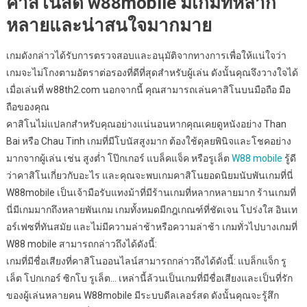
คาสิโนสด w88mobile มีเกมที่หลาก
หลายและน่าสนใจมากมาย
เกมดังกล่าวได้รับการตรวจสอบและอนุมัติจากทางการเพื่อให้แน่ใจว่า
เกมจะไม่โกงตามอัตราต่อรองที่ดีที่สุดสำหรับผู้เล่น ดังนั้นคุณจึงวางใจได้
เมื่อเล่นที่ w88th2.com นอกจากนี้ คุณสามารถเล่นคาสิโนบนมือถือ มือ
ถือของคุณ
คาสิโนไม่แปลกสำหรับคุณอย่างแน่นอนหากคุณเคยดูหนังอย่าง Than
Bai หรือ Chau Tinh เกมที่มีโบนัสสูงมาก ต้องใช้ดุลยพินิจและโชคอย่าง
มากจากผู้เล่น เช่น สูงต่ำ โป๊กเกอร์ แบล็คแจ็ค หรือรูเล็ต
W88 mobile
รู้ดี
ว่าคาสิโนเกี่ยวกับอะไร และคุณจะพบเกมคาสิโนยอดนิยมนับพันเกมที่นี่
W88mobile เป็นเจ้ามือรับแทงม้าที่มีร้านเกมที่หลากหลายมาก ร้านเกมที่
นี่มีเกมมากถึงหลายพันเกม เกมทั้งหมดมีกฎเกณฑ์ที่ชัดเจน โปร่งใส อินเท
อร์เฟซที่ทันสมัย ​​และไม่มีความล่าช้าหรือความล่าช้า เกมทั่วไปบางเกมที่
W88 mobile สามารถกล่าวถึงได้ดังนี้:
เกมที่มีชื่อเสียงที่คาสิโนออนไลน์สามารถกล่าวถึงได้ดังนี้: แบล็กแจ็ก รู
เล็ต โปกเกอร์ ซิกโบ รูเล็ต… เหล่านี้ล้วนเป็นเกมที่มีชื่อเสียงและเป็นที่รัก
ของผู้เล่นหลายคน W88mobile มีระบบดีลเลอร์สด ดังนั้นคุณจะรู้สึก