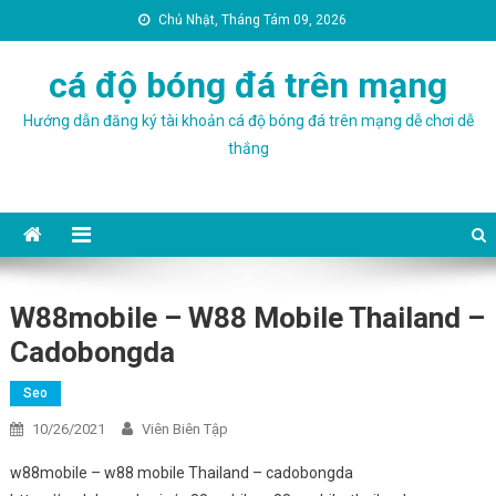
Chủ Nhật, Tháng Tám 09, 2026
cá độ bóng đá trên mạng
Hướng dẫn đăng ký tài khoản cá độ bóng đá trên mạng dễ chơi dễ
thắng
W88mobile – W88 Mobile Thailand –
Cadobongda
Seo
10/26/2021
Viên Biên Tập
w88mobile – w88 mobile Thailand – cadobongda