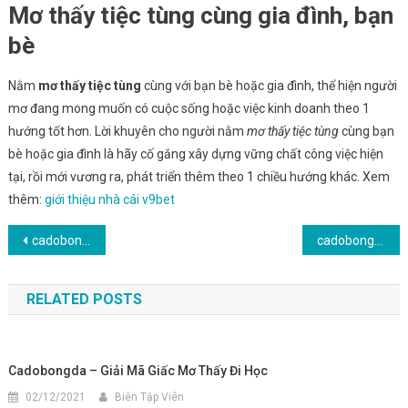
Mơ thấy tiệc tùng cùng gia đình, bạn
bè
Nằm
mơ thấy tiệc tùng
cùng với bạn bè hoặc gia đình, thể hiện người
mơ đang mong muốn có cuộc sống hoặc việc kinh doanh theo 1
hướng tốt hơn. Lời khuyên cho người nằm
mơ thấy tiệc tùng
cùng bạn
bè hoặc gia đình là hãy cố gắng xây dựng vững chất công việc hiện
tại, rồi mới vương ra, phát triển thêm theo 1 chiều hướng khác. Xem
thêm:
giới thiệu nhà cái v9bet
Điều
cadobongda – Giải mã giấc mơ thấy con cóc
cadobongda-Chia sẽ kinh nghiệm cá cược: Luôn Ủng Hộ “Kèo Dưới”!
hướng
RELATED POSTS
bài
viết
Cadobongda – Giải Mã Giấc Mơ Thấy Đi Học
02/12/2021
Biên Tập Viên