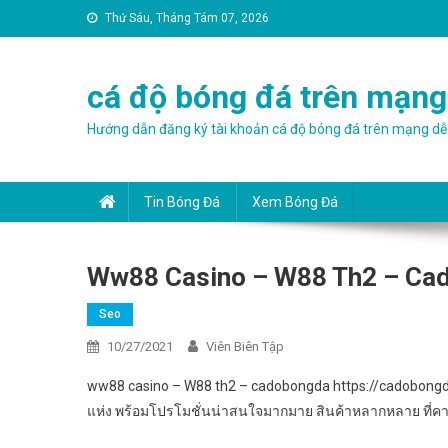
Thứ Sáu, Tháng Tám 07, 2026
cá độ bóng đá trên mạng
Hướng dẫn đăng ký tài khoản cá độ bóng đá trên mạng dễ
Tin Bóng Đá
Xem Bóng Đá
Ww88 Casino – W88 Th2 – Ca
Seo
10/27/2021
Viên Biên Tập
ww88 casino – W88 th2 – cadobongda https://cadobongda
แห่ง พร้อมโปรโมชั่นน่าสนใจมากมาย สินค้าหลากหลาย ที่คา