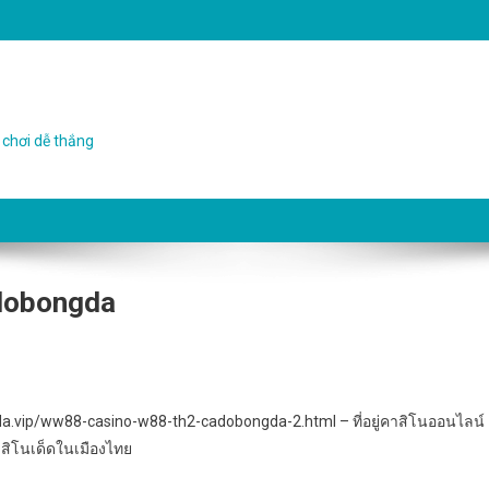
 chơi dễ thắng
dobongda
.vip/ww88-casino-w88-th2-cadobongda-2.html – ที่อยู่คาสิโนออนไลน์
สิโนเด็ดในเมืองไทย