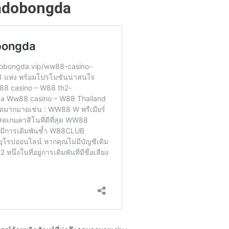
adobongda