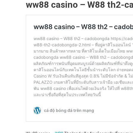
ww88 casino – W88 th2-c