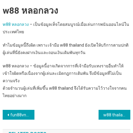
w88 หลอกลวง
w88 หลอกลวง
– เป็นข้อมูลเท็จโดยสมบูรณ์เมื่อเล่นการพนันออนไลน์ใน
ประเทศไทย
ทำไมข้อมูลนี้ถึงผิด เพราะเจ้ามือ w88 thailand ยังเปิดให้บริการตามปกติ
ผู้เล่นที่นี่ยังคงฝากเงินและถอนเงินเดิมพันทุกวัน
w88 หลอกลวง – ข้อมูลนี้อาจเกิดจากการที่เจ้ามือรับแทงรายอื่นทำให้
เข้าใจผิดหรือเนื่องจากผู้เล่นละเมิดกฎการเดิมพัน จึงมีข้อมูลที่ไม่เป็น
ความจริง
ด้วยจำนวนผู้เล่นที่เพิ่มขึ้น w88 thailand จึงได้รับความไว้วางใจจากคน
ไทยอย่างมาก
Điều
fun88vnd.com là gì? Giới thiệu Fun88 vnd-cadobongda
w88 thailand – cadobongda
hướng