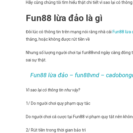
Hãy cũng chúng tôi tìm hiểu thật chi tiết vì sao lại có thôn
Fun88 lừa đảo là gì
Đôi lúc có thông tin trên mạng nói rằng nhà cái
Fun88 lừa 
thắng, hoặc không được rút tiền về
Nhưng số lượng người chơi tại fun88vnd ngày càng đông thì
sai sự thật.
Fun88 lừa đảo – fun88vnd – cadobong
Vì sao lại có thông tin như vậy?
1/ Do người chơi quy phạm quy tắc
Do người chơi cá cược tại Fun88 vi phạm quy tắt nên không
2/ Rút tiền trong thời gian bảo trì