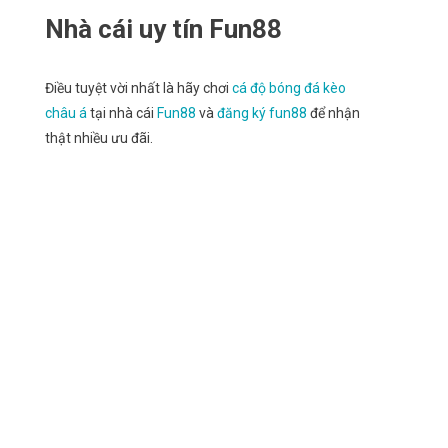
Nhà cái uy tín Fun88
Điều tuyệt vời nhất là hãy chơi
cá độ bóng đá kèo
châu á
tại nhà cái
Fun88
và
đăng ký fun88
để nhận
thật nhiều ưu đãi.