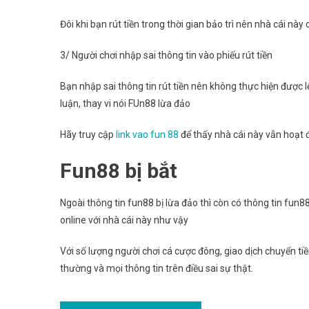
Đôi khi bạn rút tiền trong thời gian bảo trì nên nhà cái này
3/ Người chơi nhập sai thông tin vào phiếu rút tiền
Bạn nhập sai thông tin rút tiền nên không thực hiện được l
luận, thay vi nói FUn88 lừa đảo
Hãy truy cập
link vao fun 88
để thấy nhà cái này vẫn hoạt
Fun88 bị bắt
Ngoài thông tin fun88 bị lừa đảo thì còn có thông tin fun88
online với nhà cái này như vậy
Với số lượng người chơi cá cược đông, giao dịch chuyển ti
thường và mọi thông tin trên điều sai sự thật.