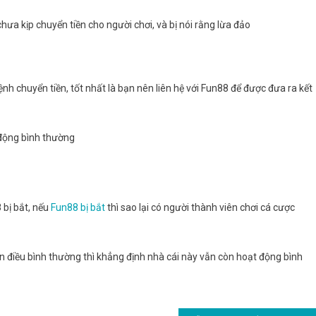
 chưa kịp chuyển tiền cho người chơi, và bị nói rằng lừa đảo
ệnh chuyển tiền, tốt nhất là bạn nên liên hệ với Fun88 để được đưa ra kết
 động bình thường
 bị bắt, nếu
Fun88 bị bắt
thì sao lại có người thành viên chơi cá cược
ền điều bình thường thì khẳng định nhà cái này vẫn còn hoạt động bình