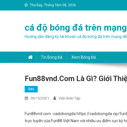
Thứ Bảy, Tháng Tám 08, 2026
cá độ bóng đá trên mạng
Hướng dẫn đăng ký tài khoản cá độ bóng đá trên mạng dễ
Tin Bóng Đá
Xem Bóng Đá
Fun88vnd.com Là Gì? Giới Th
Seo
09/15/2021
Viên Biên Tập
Fun88vnd.com -cadobongda https://cadobongda.vip/fun88
trực tuyến của Fun88 Việt Nam với nhiều ưu điểm cực kỳ h