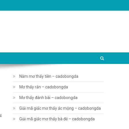
Nằm mơ thấy tiền – cadobongda
Mơ thấy rắn – cadobongda
Mơ thấy đánh bài – cadobongda
Giải mã giấc mơ thấy ác mộng – cadobongda
c
Giải mã giấc mơ thấy bà đẻ – cadobongda