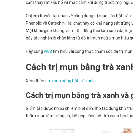
cảm thấy rất xấu hổ và mặc cảm khi đứng trước mọi ngườ
Chị em truyển tai nhau về công dụng trị mụn của bột trà xa
Phenolic và Catechin. Hai chất này có khả năng sát trùng v
Mặt khác giúp kháng viêm tốt, đồng thời làm sạch da, loại
gây tắc nghẽn lỗ chân lông từ đó trị mụn ngừa mụn hiệu q
Hãy cùng
w88
tìm hiểu vài công thức chăm sóc da trị mụn 
Cách trị mụn bằng trà xan
Xem thêm:
trị mụn bằng bột trà xanh
Cách trị mụn bằng trà xanh và 
Giấm táo được nhiều chị em biết đến nhờ tác dụng khử trù
thâm mụn làm trắng da, kết hợp cùng bột trà xanh tạo t