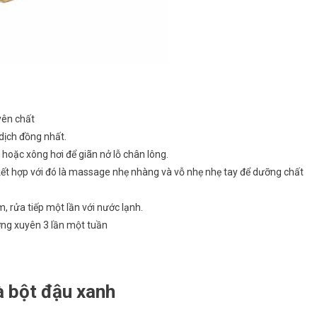
yên chất
 dịch đồng nhất.
oặc xông hơi để giãn nở lỗ chân lông.
ết hợp với đó là massage nhẹ nhàng và vỗ nhẹ nhẹ tay để dưỡng chất
m, rửa tiếp một lần với nước lạnh.
ờng xuyên 3 lần một tuần
à bột đậu xanh