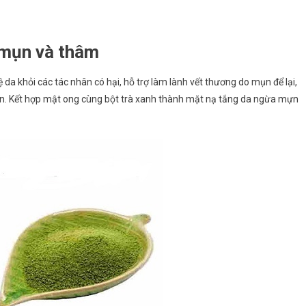
ị mụn và thâm
a khỏi các tác nhân có hại, hỗ trợ làm lành vết thương do mụn để lại,
 tổn. Kết hợp mật ong cùng bột trà xanh thành mặt nạ tắng da ngừa mựn