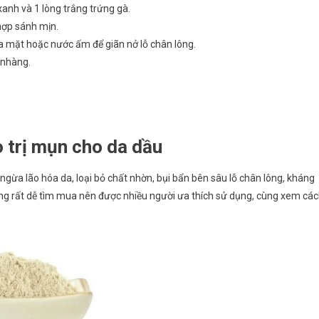
xanh và 1 lòng trắng trứng gà.
 hợp sánh mịn.
ửa mặt hoặc nước ấm để giãn nở lỗ chân lông.
 nhàng.
 trị mụn cho da dầu
gừa lão hóa da, loại bỏ chất nhờn, bụi bẩn bên sâu lỗ chân lông, kháng
ũng rất dễ tìm mua nên được nhiều người ưa thích sử dụng, cùng xem cá