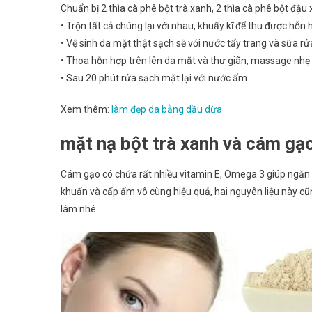
Chuẩn bị 2 thìa cà phê bột trà xanh, 2 thìa cà phê bột đậu 
• Trộn tất cả chúng lại với nhau, khuấy kĩ để thu được hỗn
• Vệ sinh da mặt thật sạch sẽ với nước tẩy trang và sữa r
• Thoa hỗn hợp trên lên da mặt và thư giãn, massage nhẹ
• Sau 20 phút rửa sạch mặt lại với nước ấm
Xem thêm:
làm đẹp da bằng dầu dừa
mặt nạ bột trà xanh và cám gạo
Cám gạo có chứa rất nhiều vitamin E, Omega 3 giúp ngăn n
khuẩn và cấp ẩm vô cùng hiệu quả, hai nguyên liệu này c
làm nhé.