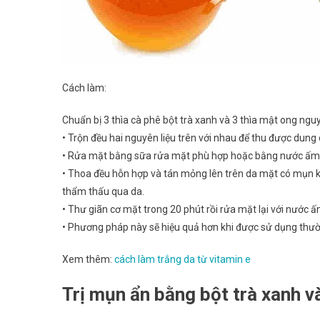
Cách làm:
Chuẩn bị 3 thìa cà phê bột trà xanh và 3 thìa mật ong ngu
• Trộn đều hai nguyên liệu trên với nhau để thu được dung
• Rửa mặt bằng sữa rửa mặt phù hợp hoặc bằng nước ấm h
• Thoa đều hỗn hợp và tán mỏng lên trên da mặt có mụn k
thẩm thấu qua da.
• Thư giãn cơ mặt trong 20 phút rồi rửa mặt lại với nước ấ
• Phương pháp này sẽ hiệu quả hơn khi được sử dụng thư
Xem thêm:
cách làm trắng da từ vitamin e
Trị mụn ẩn bằng bột trà xanh v