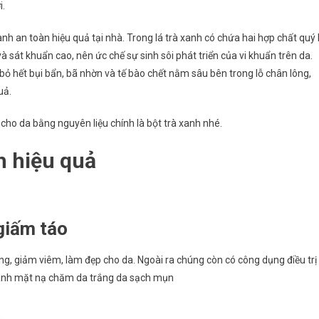
i.
nh an toàn hiệu quả tại nhà. Trong lá trà xanh có chứa hai hợp chất quý 
à sát khuẩn cao, nên ức chế sự sinh sôi phát triển của vi khuẩn trên da.
 bỏ hết bụi bẩn, bã nhờn và tế bào chết nằm sâu bên trong lỗ chân lông,
uả.
cho da bằng nguyên liệu chính là bột trà xanh nhé.
h hiệu quả
giấm táo
ng, giảm viêm, làm đẹp cho da. Ngoài ra chúng còn có công dụng điều trị
hành mặt nạ chăm da trắng da sạch mụn