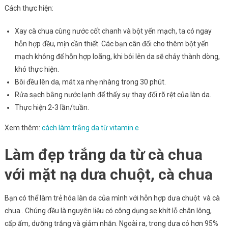
Cách thực hiện:
Xay cà chua cùng nước cốt chanh và bột yến mạch, ta có ngay
hỗn hợp đều, mịn cần thiết. Các bạn cân đối cho thêm bột yến
mạch không để hỗn hợp loãng, khi bôi lên da sẽ chảy thành dòng,
khó thực hiện.
Bôi đều lên da, mát xa nhẹ nhàng trong 30 phút.
Rửa sạch bằng nước lạnh để thấy sự thay đổi rõ rệt của làn da.
Thực hiện 2-3 lần/tuần.
Xem thêm:
cách làm trắng da từ vitamin e
Làm đẹp trắng da từ cà chua
với mặt nạ dưa chuột, cà chua
Bạn có thể làm trẻ hóa làn da của mình với hỗn hợp dưa chuột và cà
chua . Chúng đều là nguyên liệu có công dụng se khít lỗ chân lông,
cấp ẩm, dưỡng trắng và giảm nhăn. Ngoài ra, trong dưa có hơn 95%