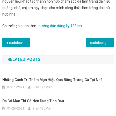
nguyên liẹu khác tạo thành hỗn hợp chăm sóc da làm trắng da hiệu
quả tại nhà, chị em hạy chọn cho mình công thức làm trắng da phù
hợp nhé.
Có thể bạn quan tâm :
hướng dẫn đăng ký 188bet
Điều
cadobongda-Kèo Thẻ Phạt Là Gì? Kinh Nghiệm Đánh Kèo Thẻ Phạt
cadobongda – Một Số Kinh Nghiệm Chơi Kèo Thẻ Phạt Tại 188bet Bạn Cần Biết
hướng
RELATED POSTS
bài
viết
Những Cách Trị Thâm Mụn Hiệu Quả Bằng Trứng Gà Tại Nhà
07/11/2021
Biên Tập Viên
Da Có Mụn Thì Có Nên Dùng Tinh Dầu
01/26/2021
Biên Tập Viên