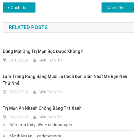
Điều
Cách dùng diếp cá trị thâm mụn tại nhà như thế nào?
Cách tẩy trắng răng với nguyên liệu đơn giãn tại nhà
hướng
RELATED POSTS
bài
viết
Dùng Mật Ong Trị Mụn Bọc Được Không?
02/10/2021
Biên Tập Viên
Làm Trắng Răng Bằng Muối Là Cách Đơn Giãn Nhất Mà Bạn Nên
Thử Nhé.
07/22/2021
Biên Tập Viên
Trị Mụn Ẩn Nhanh Chóng Bằng Trà Xanh
06/27/2021
Biên Tập Viên
Nằm mơ thấy tiền – cadobongda
Mơ thấy rắn – cadobongda