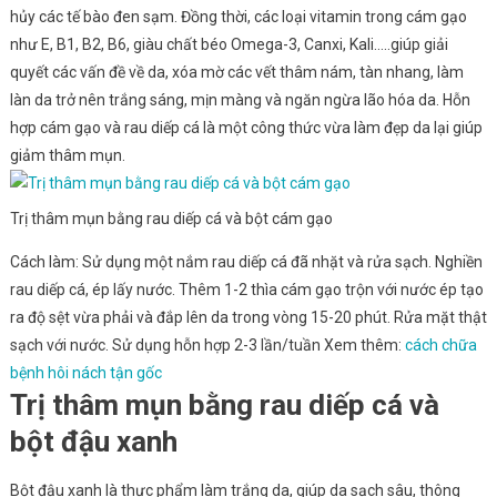
hủy các tế bào đen sạm. Đồng thời, các loại vitamin trong cám gạo
như E, B1, B2, B6, giàu chất béo Omega-3, Canxi, Kali…..giúp giải
quyết các vấn đề về da, xóa mờ các vết thâm nám, tàn nhang, làm
làn da trở nên trắng sáng, mịn màng và ngăn ngừa lão hóa da. Hỗn
hợp cám gạo và rau diếp cá là một công thức vừa làm đẹp da lại giúp
giảm thâm mụn.
Trị thâm mụn bằng rau diếp cá và bột cám gạo
Cách làm: Sử dụng một nắm rau diếp cá đã nhặt và rửa sạch. Nghiền
rau diếp cá, ép lấy nước. Thêm 1-2 thìa cám gạo trộn với nước ép tạo
ra độ sệt vừa phải và đắp lên da trong vòng 15-20 phút. Rửa mặt thật
sạch với nước. Sử dụng hỗn hợp 2-3 lần/tuần Xem thêm:
cách chữa
bệnh hôi nách tận gốc
Trị thâm mụn bằng rau diếp cá và
bột đậu xanh
Bột đậu xanh là thực phẩm làm trắng da, giúp da sạch sâu, thông