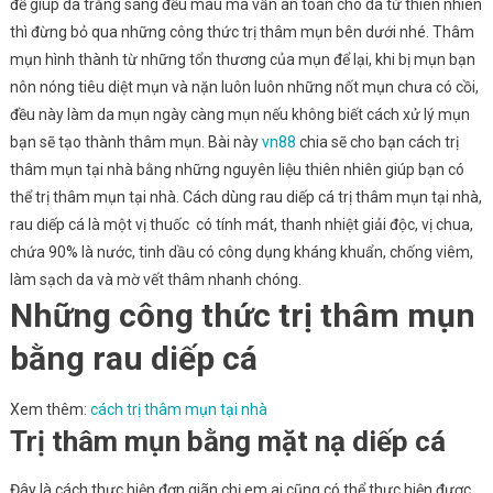
để giúp da trắng sáng đều màu mà vẫn an toàn cho da từ thiên nhiên
thì đừng bỏ qua những công thức trị thâm mụn bên dưới nhé.
Thâm
mụn hình thành từ những tổn thương của mụn để lại, khi bị mụn bạn
nôn nóng tiêu diệt mụn và nặn luôn luôn những nốt mụn chưa có cồi,
đều này làm da mụn ngày càng mụn nếu không biết cách xử lý mụn
bạn sẽ tạo thành thâm mụn. Bài này
vn88
chia sẽ cho bạn cách trị
thâm mụn tại nhà bằng những nguyên liệu thiên nhiên giúp bạn có
thể trị thâm mụn tại nhà. Cách dùng rau diếp cá trị thâm mụn tại nhà,
rau diếp cá là một vị thuốc có tính mát, thanh nhiệt giải độc, vị chua,
chứa 90% là nước, tinh dầu có công dụng kháng khuẩn, chống viêm,
làm sạch da và mờ vết thâm nhanh chóng.
Những công thức trị thâm mụn
bằng rau diếp cá
Xem thêm:
cách trị thâm mụn tại nhà
Trị thâm mụn bằng mặt nạ diếp cá
Đây là cách thực hiện đơn giãn chị em ai cũng có thể thực hiện được