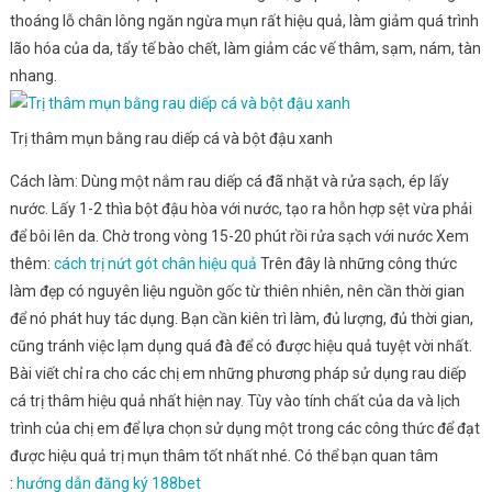
thoáng lỗ chân lông ngăn ngừa mụn rất hiệu quả, làm giảm quá trình
lão hóa của da, tẩy tế bào chết, làm giảm các vế thâm, sạm, nám, tàn
nhang.
Trị thâm mụn bằng rau diếp cá và bột đậu xanh
Cách làm: Dùng một nắm rau diếp cá đã nhặt và rửa sạch, ép lấy
nước. Lấy 1-2 thìa bột đậu hòa với nước, tạo ra hỗn hợp sệt vừa phải
để bôi lên da. Chờ trong vòng 15-20 phút rồi rửa sạch với nước Xem
thêm:
cách trị nứt gót chân hiệu quả
Trên đây là những công thức
làm đẹp có nguyên liệu nguồn gốc từ thiên nhiên, nên cần thời gian
để nó phát huy tác dụng. Bạn cần kiên trì làm, đủ lượng, đủ thời gian,
cũng tránh việc lạm dụng quá đà để có được hiệu quả tuyệt vời nhất.
Bài viết chỉ ra cho các chị em những phương pháp sử dụng rau diếp
cá trị thâm hiệu quả nhất hiện nay. Tùy vào tính chất của da và lịch
trình của chị em để lựa chọn sử dụng một trong các công thức để đạt
được hiệu quả trị mụn thâm tốt nhất nhé. Có thể bạn quan tâm
:
hướng dẫn đăng ký 188bet