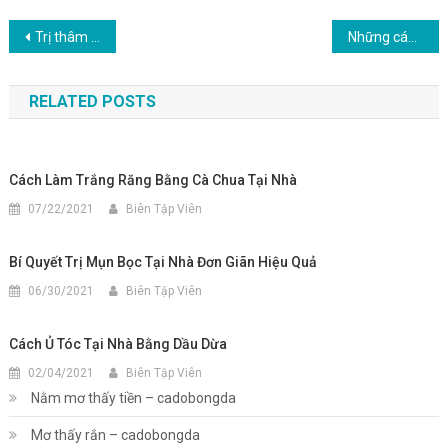
Điều
Trị thâm do mụn bằng liệu pháp từ thiên nhiên
Những cách trị thâm mụn hiệu quả bằng trứng gà tại nhà
hướng
RELATED POSTS
bài
viết
Cách Làm Trắng Răng Bằng Cà Chua Tại Nhà
07/22/2021
Biên Tập Viên
Bí Quyết Trị Mụn Bọc Tại Nhà Đơn Giãn Hiệu Quả
06/30/2021
Biên Tập Viên
Cách Ủ Tóc Tại Nhà Bằng Dầu Dừa
02/04/2021
Biên Tập Viên
Nằm mơ thấy tiền – cadobongda
Mơ thấy rắn – cadobongda