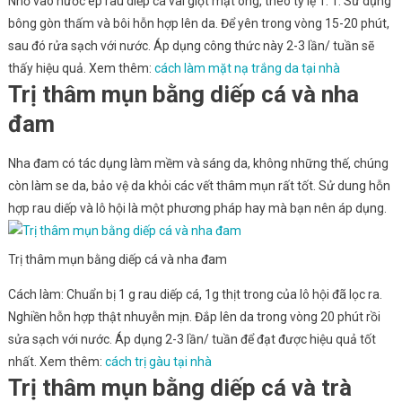
Nhỏ vào nước ép rau diếp cá vài giọt mật ong, theo tỷ lệ 1: 1. Sử dụng
bông gòn thấm và bôi hỗn hợp lên da. Để yên trong vòng 15-20 phút,
sau đó rửa sạch với nước. Áp dụng công thức này 2-3 lần/ tuần sẽ
thấy hiệu quả. Xem thêm:
cách làm mặt nạ trắng da tại nhà
Trị thâm mụn bằng diếp cá và nha
đam
Nha đam có tác dụng làm mềm và sáng da, không những thế, chúng
còn làm se da, bảo vệ da khỏi các vết thâm mụn rất tốt. Sử dung hỗn
hợp rau diếp và lô hội là một phương pháp hay mà bạn nên áp dụng.
Trị thâm mụn bằng diếp cá và nha đam
Cách làm: Chuẩn bị 1 g rau diếp cá, 1g thịt trong của lô hội đã lọc ra.
Nghiền hỗn hợp thật nhuyễn mịn. Đắp lên da trong vòng 20 phút rồi
sửa sạch với nước. Áp dụng 2-3 lần/ tuần để đạt được hiệu quả tốt
nhất. Xem thêm:
cách trị gàu tại nhà
Trị thâm mụn bằng diếp cá và trà