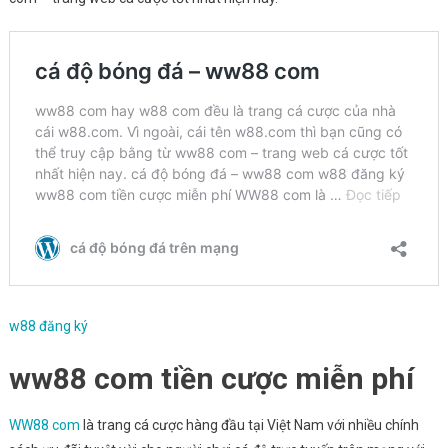
w88 đăng ký
ww88 com tiền cược miễn phí
WW88 com
là trang cá cược hàng đầu tại Việt Nam với nhiều chính