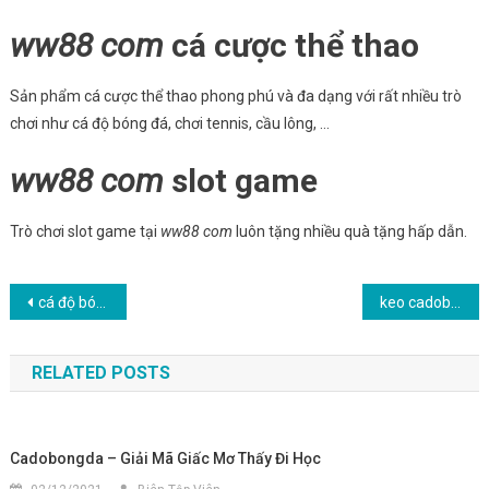
ww88 com
cá cược thể thao
Sản phẩm cá cược thể thao phong phú và đa dạng với rất nhiều trò
chơi như cá độ bóng đá, chơi tennis, cầu lông, …
ww88 com
slot game
Trò chơi slot game tại
ww88 com
luôn tặng nhiều quà tặng hấp dẫn.
Điều
cá độ bóng đá – M883D – link m88
keo cadobongda – các loại thẻ của california fitness
hướng
RELATED POSTS
bài
viết
Cadobongda – Giải Mã Giấc Mơ Thấy Đi Học