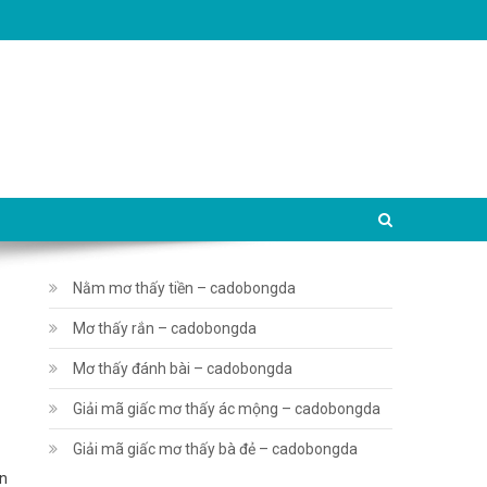
Nằm mơ thấy tiền – cadobongda
Mơ thấy rắn – cadobongda
Mơ thấy đánh bài – cadobongda
Giải mã giấc mơ thấy ác mộng – cadobongda
Giải mã giấc mơ thấy bà đẻ – cadobongda
ản