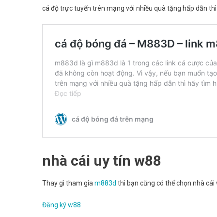
cá độ trực tuyến trên mạng với nhiều quà tặng hấp dẫn thì 
nhà cái uy tín w88
Thay gì tham gia
m883d
thì bạn cũng có thể chọn nhà cái w
Đăng ký w88