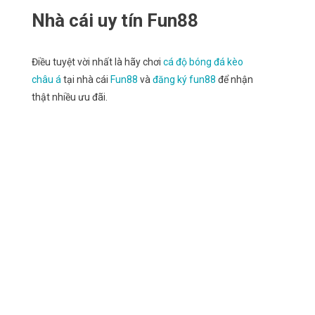
Nhà cái uy tín Fun88
Điều tuyệt vời nhất là hãy chơi
cá độ bóng đá kèo
châu á
tại nhà cái
Fun88
và
đăng ký fun88
để nhận
thật nhiều ưu đãi.