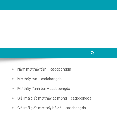
Nằm mơ thấy tiền – cadobongda
Mơ thấy rắn – cadobongda
Mơ thấy đánh bài – cadobongda
Giải mã giấc mơ thấy ác mộng – cadobongda
Giải mã giấc mơ thấy bà đẻ – cadobongda