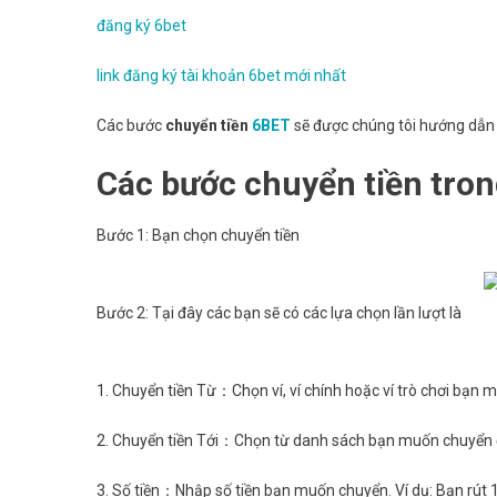
đăng ký 6bet
link đăng ký tài khoản 6bet mới nhất
Các bước
chuyển tiền
6BET
sẽ được chúng tôi hướng dẫn c
Các bước chuyển tiền tro
Bước 1: Bạn chọn chuyển tiền
Bước 2: Tại đây các bạn sẽ có các lựa chọn lần lượt là
1. Chuyển tiền Từ：Chọn ví, ví chính hoặc ví trò chơi bạn
2. Chuyển tiền Tới：Chọn từ danh sách bạn muốn chuyển đến 
3. Số tiền：Nhập số tiền bạn muốn chuyển. Ví dụ: Bạn rút 