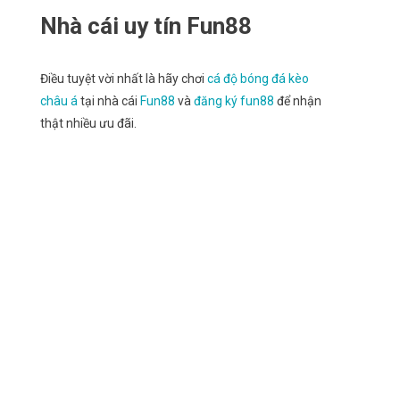
Nhà cái uy tín Fun88
Điều tuyệt vời nhất là hãy chơi
cá độ bóng đá kèo
châu á
tại nhà cái
Fun88
và
đăng ký fun88
để nhận
thật nhiều ưu đãi.