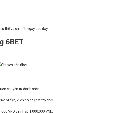
ụ thể và chi tiết ngay sau đây:
ng 6BET
 muốn chuyển từ danh sách
ví tiền, ví chính hoặc ví trò chơi
1.000 VND thì nhập 1.000.000 VND.