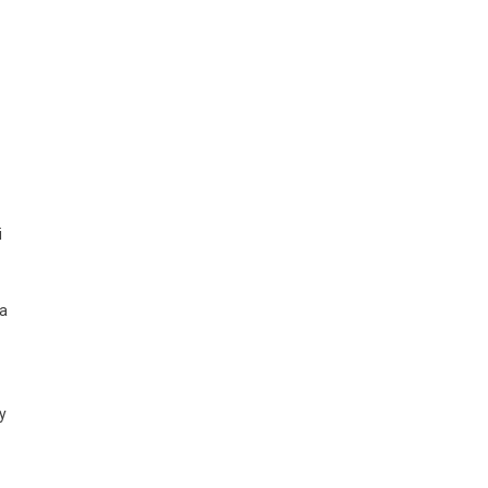
i
ia
y