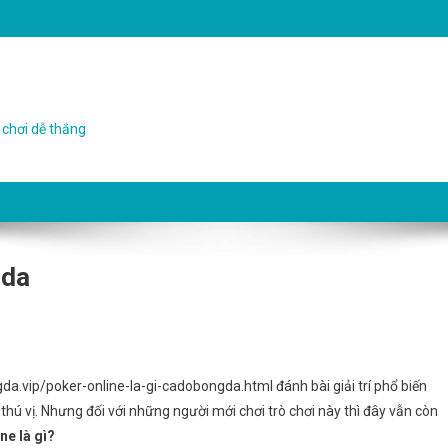
 chơi dễ thắng
gda
da.vip/poker-online-la-gi-cadobongda.html đánh bài giải trí phổ biến
y thú vị. Nhưng đối với những người mới chơi trò chơi này thì đây vẫn còn
ne là gì?