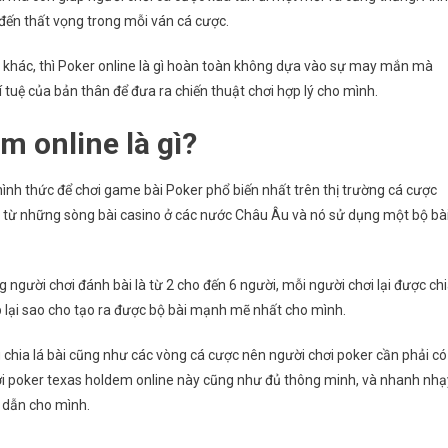
đến thất vọng trong mỗi ván cá cược.
khác, thì Poker online là gì hoàn toàn không dựa vào sự may mắn mà
 tuệ của bản thân để đưa ra chiến thuật chơi hợp lý cho mình.
m online là gì?
ình thức để chơi game bài Poker phổ biến nhất trên thị trường cá cược
gốc từ những sòng bài casino ở các nước Châu Âu và nó sử dụng một bộ bà
 người chơi đánh bài là từ 2 cho đến 6 người, mỗi người chơi lại được ch
hợp lại sao cho tạo ra được bộ bài mạnh mẽ nhất cho mình.
g chia lá bài cũng như các vòng cá cược nên người chơi poker cần phải có
chơi poker texas holdem online này cũng như đủ thông minh, và nhanh nhạ
 dẫn cho mình.