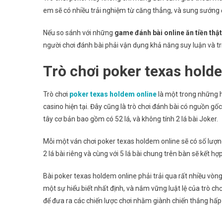
em sẽ có nhiều trải nghiệm từ căng thẳng, và sung sướng 
Nếu so sánh với những
game đánh bài online ăn tiền thật
người chơi đánh bài phải vận dụng khả năng suy luận và trí
Trò chơi poker texas holde
Trò chơi
poker texas holdem online
là một trong những h
casino hiện tại. Đây cũng là trò chơi đánh bài có nguồn 
tây cơ bản bao gồm có 52 lá, và không tính 2 lá bài Joker.
Mỗi một ván chơi poker texas holdem online sẽ có số lượng
2 lá bài riêng và cùng với 5 lá bài chung trên bàn sẽ kết 
Bài poker texas holdem online phải trải qua rất nhiều vòn
một sự hiểu biết nhất định, và nắm vững luật lệ của trò 
để đưa ra các chiến lược chơi nhằm giành chiến thắng hấp