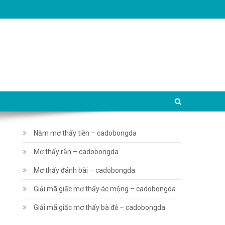
Nằm mơ thấy tiền – cadobongda
Mơ thấy rắn – cadobongda
Mơ thấy đánh bài – cadobongda
Giải mã giấc mơ thấy ác mộng – cadobongda
Giải mã giấc mơ thấy bà đẻ – cadobongda