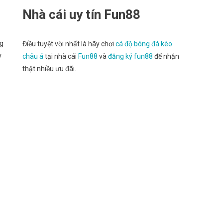
Nhà cái uy tín Fun88
ng
Điều tuyệt vời nhất là hãy chơi
cá độ bóng đá kèo
y
châu á
tại nhà cái
Fun88
và
đăng ký fun88
để nhận
thật nhiều ưu đãi.