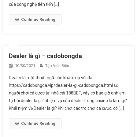
của công nghệ tiên tiến […]
Continue Reading
Dealer là gì – cadobongda
10/30/2021
Tập Viên Biên
Dealer là một thuật ngữ còn khá xa lạ với đa
https://cadobongda.vip/dealer-la-gi-cadobongda.html số
người chơi cá cược tại nhà cái 188BET, vậy có bao giờ anh em
tự hỏi dealer là gì? nhiệm vụ của dealer trong casino là làm gì?
Khái niệm về Dealer là gì? Khi chơi các trò chơi cá cược, có […]
Continue Reading