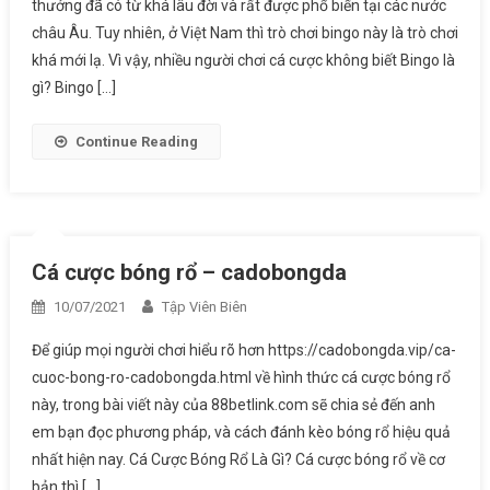
thưởng đã có từ khá lâu đời và rất được phổ biến tại các nước
châu Âu. Tuy nhiên, ở Việt Nam thì trò chơi bingo này là trò chơi
khá mới lạ. Vì vậy, nhiều người chơi cá cược không biết Bingo là
gì? Bingo […]
Continue Reading
Cá cược bóng rổ – cadobongda
10/07/2021
Tập Viên Biên
Để giúp mọi người chơi hiểu rõ hơn https://cadobongda.vip/ca-
cuoc-bong-ro-cadobongda.html về hình thức cá cược bóng rổ
này, trong bài viết này của 88betlink.com sẽ chia sẻ đến anh
em bạn đọc phương pháp, và cách đánh kèo bóng rổ hiệu quả
nhất hiện nay. Cá Cược Bóng Rổ Là Gì? Cá cược bóng rổ về cơ
bản thì […]