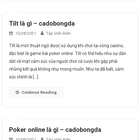
Tilt là gì – cadobongda
10/28/2021
Tập Viên Biên
Tilt là một thuật ngữ được sử dụng khi chơi tại sòng casino,
đặc biệt là game bài poker online. Tilt có thể hiểu như sự dẫn
dắt về mặt cảm xúc của người chơi cá cược khi gặp phải
những kết quả không như mong muốn. Như ta đã biết, cảm
xúc chính là […]
Continue Reading
Poker online là gì – cadobongda
10/09/2021
Tập Viên Biên