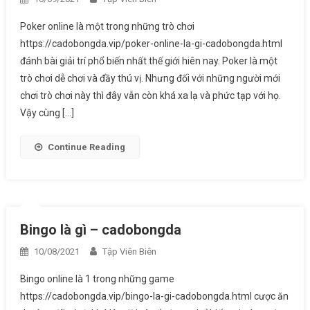
Poker online là một trong những trò chơi
https://cadobongda.vip/poker-online-la-gi-cadobongda.html
đánh bài giải trí phổ biến nhất thế giới hiên nay. Poker là một
trò chơi dễ chơi và đầy thú vị. Nhưng đối với những người mới
chơi trò chơi này thì đây vẫn còn khá xa lạ và phức tạp với họ.
Vậy cùng […]
Continue Reading
Bingo là gì – cadobongda
10/08/2021
Tập Viên Biên
Bingo online là 1 trong những game
https://cadobongda.vip/bingo-la-gi-cadobongda.html cược ăn