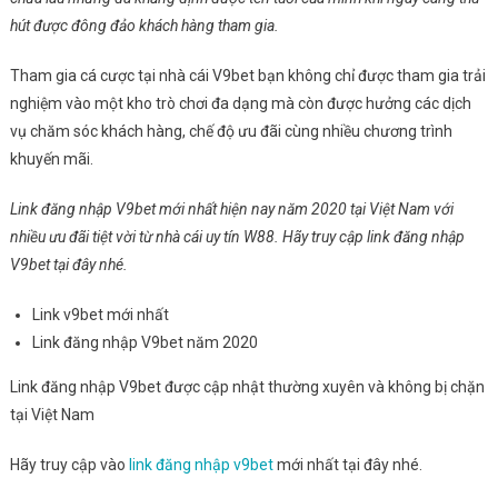
hút được đông đảo khách hàng tham gia.
Tham gia cá cược tại nhà cái V9bet bạn không chỉ được tham gia trải
nghiệm vào một kho trò chơi đa dạng mà còn được hưởng các dịch
vụ chăm sóc khách hàng, chế độ ưu đãi cùng nhiều chương trình
khuyến mãi.
Link đăng nhập V9bet mới nhất hiện nay năm 2020 tại Việt Nam với
nhiều ưu đãi tiệt vời từ nhà cái uy tín W88. Hãy truy cập link đăng nhập
V9bet tại đây nhé.
Link v9bet mới nhất
Link đăng nhập V9bet năm 2020
Link đăng nhập V9bet được cập nhật thường xuyên và không bị chặn
tại Việt Nam
Hãy truy cập vào
link đăng nhập v9bet
mới nhất tại đây nhé.