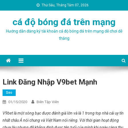
Thứ Sáu, Tháng Tám 07, 2026
cá độ bóng đá trên mạng
Hướng dẫn đăng ký tài khoản cá độ bóng đá trên mạng dễ chơi dễ
thắng
Link Đăng Nhập V9bet Mạnh
Seo
01/15/2020
Biên Tập Viên
V9bet là một sòng bạc được đánh giá lớn và là 1 trong top nhà cái uy tín
nhất châu Á nói chung và Việt Nam nói riêng. Với thời gian hoạt động
chưa lâu nhưng đã khẳng định được tên tuổi của mình khi ngày càng thu