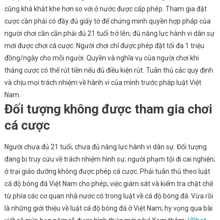
cũng khá khắt khe hơn so với ở nước được cấp phép. Tham gia đặt
cược cần phải có đầy đủ giấy tờ để chứng minh quyền hợp pháp của
người chơi cần cần phải đủ 21 tuổi trở lên; đủ năng lực hành vi dân sự
mới được chơi cá cược. Người chơi chỉ được phép đặt tối đa 1 triệu
đồng/ngày cho mỗi người. Quyền và nghĩa vụ của người chơi khi
thắng cược có thể rút tiền nếu đủ điều kiện rút. Tuân thủ các quy định
và chịu mọi trách nhiệm về hành vi của mình trước pháp luật Việt
Nam.
Đối tượng không được tham gia chơi
cá cược
Người chưa đủ 21 tuổi; chưa đủ năng lực hành vi dân sự. Đối tượng
đang bị truy cứu về trách nhiệm hình sự; người phạm tội đi cai nghiện;
ở trại giáo dưỡng không được phép cá cược. Phải tuân thủ theo luật
cá độ bóng đá Việt Nam cho phép; việc giám sát và kiểm tra chặt chẽ
từ phía các cơ quan nhà nước có trong luật về cá độ bóng đá. Vừa rồi
là những giới thiệu về luật cá độ bóng đá ở Việt Nam; hy vọng qua bài