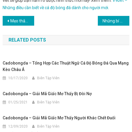
viết sẽ giúp bạn nắm rõ được hình thức mới này! Xem thêm:
V9bet –
Những điều cần biết về cá độ bóng đá dành cho người mới.
Điều
Mẹo thắng lớn từ Blackjack online
Những bí quyết cho bài cào online
hướng
RELATED POSTS
bài
viết
Cadobongda – Tổng Hợp Các Thuật Ngữ Cá Độ Bóng Đá Qua Mạng
Kèo Châu Á
10/17/2020
Biên Tập Viên
Cadobongda – Giải Mã Giấc Mơ Thấy Bị Đòi Nợ
01/25/2021
Biên Tập Viên
Cadobongda – Giải Mã Giấc Mơ Thấy Người Khác Chết Đuối
12/09/2020
Biên Tập Viên