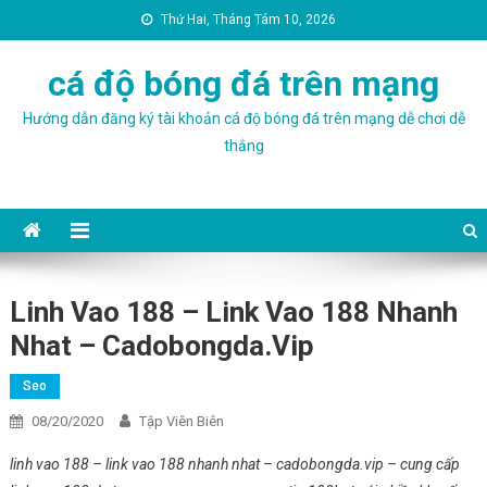
Thứ Hai, Tháng Tám 10, 2026
cá độ bóng đá trên mạng
Hướng dẫn đăng ký tài khoản cá độ bóng đá trên mạng dễ chơi dễ
thắng
Linh Vao 188 – Link Vao 188 Nhanh
Nhat – Cadobongda.vip
Seo
08/20/2020
Tập Viên Biên
linh vao 188 – link vao 188 nhanh nhat – cadobongda.vip – cung cấp