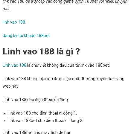
link vao 188 de truy cap vao cong game uy tin 188bet với nhiều khuyến
mãi.
linh vao 188
dang ky tai khoan 188bet
Linh vao 188 là gì ?
Linh vao 188
là chữ viết không dấu của từ link vào 188bet.
Link vao 188 không bị chặn được cập nhật thường xuyên tại trang
web này
Linh vao 188 cho điện thoại di động
link vao 188 cho dien thoại di động 1.
link vao 188bet cho dien thoai di dong 2.
Linh vao 188bet cho may tinh de ban