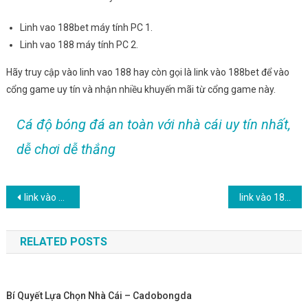
Linh vao 188bet máy tính PC 1.
Linh vao 188 máy tính PC 2.
Hãy truy cập vào linh vao 188 hay còn gọi là link vào 188bet để vào
cổng game uy tín và nhận nhiều khuyến mãi từ cổng game này.
Cá độ bóng đá an toàn với nhà cái uy tín nhất,
dễ chơi dễ thắng
Điều
link vào 188bet nhanh nhất – cadobongda.vip
link vào 188bet mới nhất hiện nay – cadobongda.vip
hướng
RELATED POSTS
bài
viết
Bí Quyết Lựa Chọn Nhà Cái – Cadobongda