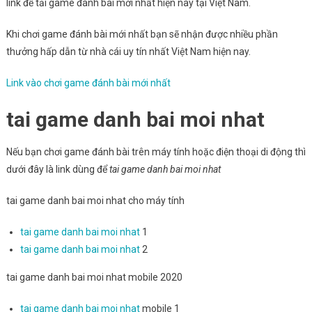
link để tải game đánh bài mới nhất hiện nay tại Việt Nam.
Khi chơi game đánh bài mới nhất bạn sẽ nhận được nhiều phần
thưởng hấp dẫn từ nhà cái uy tín nhất Việt Nam hiện nay.
Link vào chơi game đánh bài mới nhất
tai game danh bai moi nhat
Nếu bạn chơi game đánh bài trên máy tính hoặc điện thoại di động thì
dưới đây là link dùng để
tai game danh bai moi nhat
tai game danh bai moi nhat cho máy tính
tai game danh bai moi nhat
1
tai game danh bai moi nhat
2
tai game danh bai moi nhat mobile 2020
tai game danh bai moi nhat
mobile 1