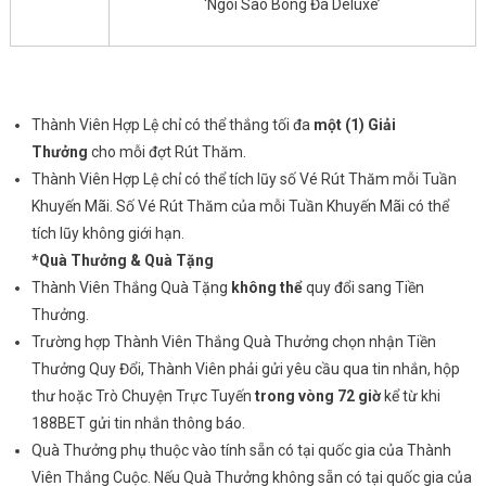
‘Ngôi Sao Bóng Đá Deluxe’
Thành Viên Hợp Lệ chỉ có thể thắng tối đa
một (1) Giải
Thưởng
cho mỗi đợt Rút Thăm.
Thành Viên Hợp Lệ chỉ có thể tích lũy số Vé Rút Thăm mỗi Tuần
Khuyến Mãi. Số Vé Rút Thăm của mỗi Tuần Khuyến Mãi có thể
tích lũy không giới hạn.
*Quà Thưởng & Quà Tặng
Thành Viên Thắng Quà Tặng
không thể
quy đổi sang Tiền
Thưởng.
Trường hợp Thành Viên Thắng Quà Thưởng chọn nhận Tiền
Thưởng Quy Đổi, Thành Viên phải gửi yêu cầu qua tin nhắn, hộp
thư hoặc Trò Chuyện Trực Tuyến
trong vòng 72 giờ
kể từ khi
188BET gửi tin nhắn thông báo.
Quà Thưởng phụ thuộc vào tính sẵn có tại quốc gia của Thành
Viên Thắng Cuộc. Nếu Quà Thưởng không sẵn có tại quốc gia của