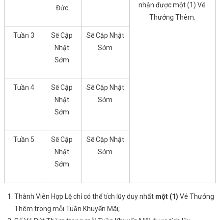
nhận được một (1) Vé
Đức
Thưởng Thêm.
Tuần 3
Sẽ Cập
Sẽ Cập Nhật
Nhật
Sớm
Sớm
Tuần 4
Sẽ Cập
Sẽ Cập Nhật
Nhật
Sớm
Sớm
Tuần 5
Sẽ Cập
Sẽ Cập Nhật
Nhật
Sớm
Sớm
Thành Viên Hợp Lệ chỉ có thể tích lũy duy nhất
một (1)
Vé Thưởng
Thêm trong mỗi Tuần Khuyến Mãi;