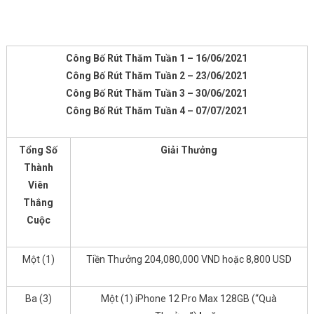
Công Bố Rút Thăm Tuần 1 – 16/06/2021
Công Bố Rút Thăm Tuần 2 – 23/06/2021
Công Bố Rút Thăm Tuần 3 – 30/06/2021
Công Bố Rút Thăm Tuần 4 – 07/07/2021
Tổng Số
Giải Thưởng
Thành
Viên
Thắng
Cuộc
Một (1)
Tiền Thưởng 204,080,000 VND hoặc 8,800 USD
Ba (3)
Một (1) iPhone 12 Pro Max 128GB (“Quà