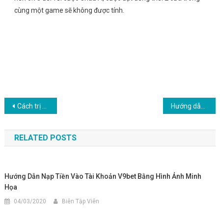
cùng một game sẽ không được tính.
Điều
Cách trị gàu tại nhà bằng baking soda
Hướng dẫn 6 cách làm mặt nạ trắng da tại nhà
hướng
RELATED POSTS
bài
viết
Hướng Dẫn Nạp Tiền Vào Tài Khoản V9bet Bằng Hình Ảnh Minh
Họa
04/03/2020
Biên Tập Viên