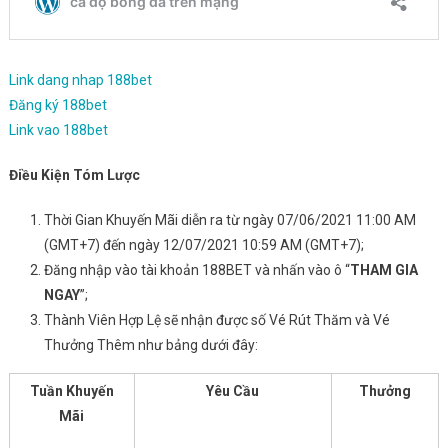
Link dang nhap 188bet
Đăng ký 188bet
Link vao 188bet
Điều Kiện Tóm Lược
Thời Gian Khuyến Mãi diễn ra từ ngày 07/06/2021 11:00 AM
(GMT+7) đến ngày 12/07/2021 10:59 AM (GMT+7);
Đăng nhập vào tài khoản 188BET và nhấn vào ô “
THAM GIA
NGAY
”;
Thành Viên Hợp Lệ sẽ nhận được số Vé Rút Thăm và Vé
Thưởng Thêm như bảng dưới đây:
Tuần Khuyến
Yêu Cầu
Thưởng
Mãi