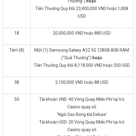
Thưởng”)
hoặc
Tiền Thưởng Quy Đổi 23,400,000 VND hoặc 1,008
USD
18
20,500,000 VND hoặc 880 USD
Tám (8)
Một (1) Samsung Galaxy A52 5G 128GB 8GB RAM
(“Quà Thưởng”)
hoặc
Tiền Thưởng Quy Đổi 8,118,000 VND hoặc 350 USD
38
2,100,000 VND hoặc 88 USD
50
Tài khoản VND: 40 Vòng Quay Miễn Phí tại trò
Casino quay số
‘Ngôi Sao Bóng Đá Deluxe’
Tài khoản USD: 20 Vòng Quay Miễn Phí tại trò
Casino quay số