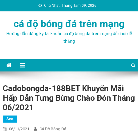
Chủ Nhật, Tháng Tám 09, 2026
cá độ bóng đá trên mạng
Hướng dẫn đăng ký tài khoản cá độ bóng đá trên mạng dễ chơi dễ
thắng
Cadobongda-188BET Khuyến Mãi
Hấp Dẫn Tưng Bừng Chào Đón Tháng
06/2021
Seo
06/11/2021
Cá Độ Bóng Đá