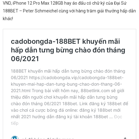
VND, iPhone 12 Pro Max 128GB hay áo đấu có chữ ký của Đại Sứ
188BET – Peter Schmeichel cùng với hàng trăm giải thưởng hấp dẫn
khác!