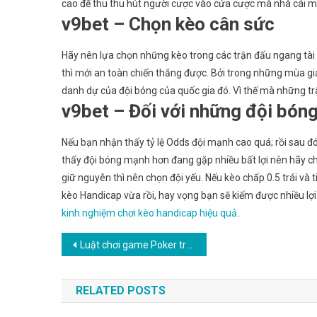
cao để thu thu hút người cược vào cửa cược mà nhà cái
v9bet – Chọn kèo cân sức
Hãy nên lựa chọn những kèo trong các trận đấu ngang tài 
thì mới an toàn chiến thắng được. Bởi trong những mùa giải
danh dự của đội bóng của quốc gia đó. Vì thế mà những t
v9bet – Đối với những đội bón
Nếu bạn nhận thấy tỷ lệ Odds đội mạnh cao quá; rồi sau đó
thấy đội bóng mạnh hơn đang gặp nhiều bất lợi nên hãy ch
giữ nguyên thì nên chọn đội yếu. Nếu kèo chấp 0.5 trái và 
kèo Handicap vừa rồi, hay vọng bạn sẽ kiếm được nhiều lợi
kinh nghiệm chơi kèo handicap hiệu quả
.
Điều
Luật chơi game Poker trực tuyến
hướng
RELATED POSTS
bài