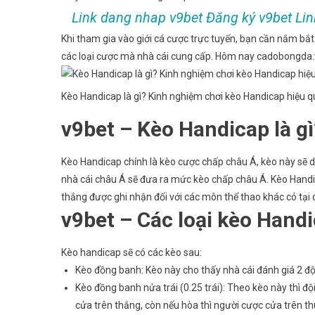
Link dang nhap v9bet
Đăng ký v9bet
Lin
Khi tham gia vào giới cá cược trực tuyến, bạn cần nắm bắt
các loại cược mà nhà cái cung cấp. Hôm nay cadobongda.vi
Kèo Handicap là gì? Kinh nghiệm chơi kèo Handicap hiệu 
v9bet – Kèo Handicap là gì
Kèo Handicap chính là kèo cược chấp châu Á, kèo này sẽ d
nhà cái châu Á sẽ đưa ra mức kèo chấp châu Á. Kèo Handi
thắng được ghi nhận đối với các môn thể thao khác có tại
v9bet – Các loại kèo Handi
Kèo handicap sẽ có các kèo sau:
Kèo đồng banh: Kèo này cho thấy nhà cái đánh giá 2 đ
Kèo đồng banh nửa trái (0.25 trái): Theo kèo này thì đội
cửa trên thắng, còn nếu hòa thì người cược cửa trên th