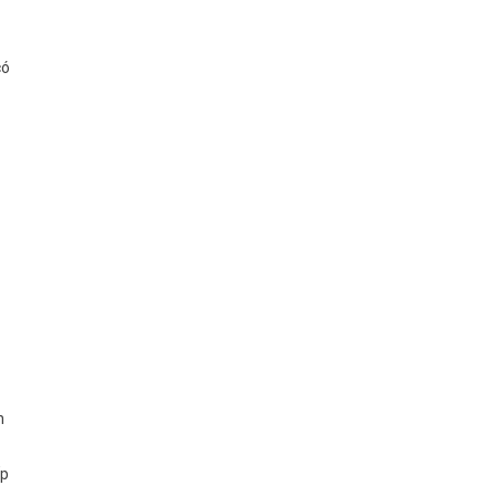
có
n
ấp