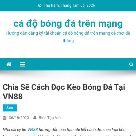
Thứ Năm, Tháng Tám 06, 2026
cá độ bóng đá trên mạng
Hướng dẫn đăng ký tài khoản cá độ bóng đá trên mạng dễ chơi dễ
thắng
Chia Sẽ Cách Đọc Kèo Bóng Đá Tại
VN88
Seo
06/18/2020
Biên Tập Viên
Nhà cái uy tín
VN88
hướng dẫn các bạn chi tiết cách đọc các loại kèo