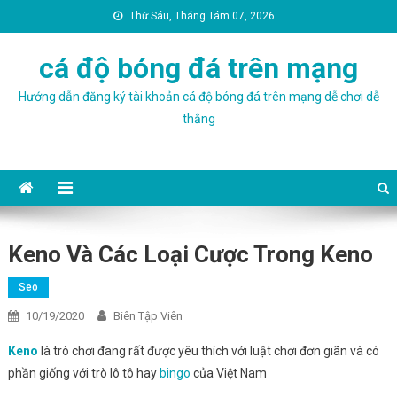
Thứ Sáu, Tháng Tám 07, 2026
cá độ bóng đá trên mạng
Hướng dẫn đăng ký tài khoản cá độ bóng đá trên mạng dễ chơi dễ
thắng
Keno Và Các Loại Cược Trong Keno
Seo
10/19/2020
Biên Tập Viên
Keno
là trò chơi đang rất được yêu thích với luật chơi đơn giãn và có
phần giống với trò lô tô hay
bingo
của Việt Nam