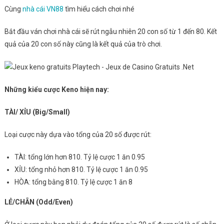
Cùng
nhà cái VN88
tìm hiểu cách chơi nhé
Bắt đầu ván chơi nhà cái sẽ rút ngẫu nhiên 20 con số từ 1 đến 80. Kết
quả của 20 con số này cũng là kết quả của trò chơi.
Những kiểu cược Keno hiện nay:
TÀI/ XỈU (Big/Small)
Loại cược này dựa vào tổng của 20 số được rút:
TÀI: tổng lớn hơn 810. Tỷ lệ cược 1 ăn 0.95
XỈU: tổng nhỏ hơn 810. Tỷ lệ cược 1 ăn 0.95
HÒA: tổng bằng 810. Tỷ lệ cược 1 ăn 8
LẺ/CHẴN (Odd/Even)