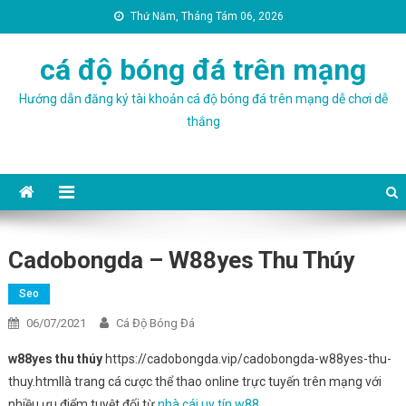
Thứ Năm, Tháng Tám 06, 2026
cá độ bóng đá trên mạng
Hướng dẫn đăng ký tài khoản cá độ bóng đá trên mạng dễ chơi dễ
thắng
Cadobongda – W88yes Thu Thúy
Seo
06/07/2021
Cá Độ Bóng Đá
w88yes thu thúy
https://cadobongda.vip/cadobongda-w88yes-thu-
thuy.htmllà trang cá cược thể thao online trực tuyến trên mạng với
nhiều ưu điểm tuyệt đối từ
nhà cái uy tín w88