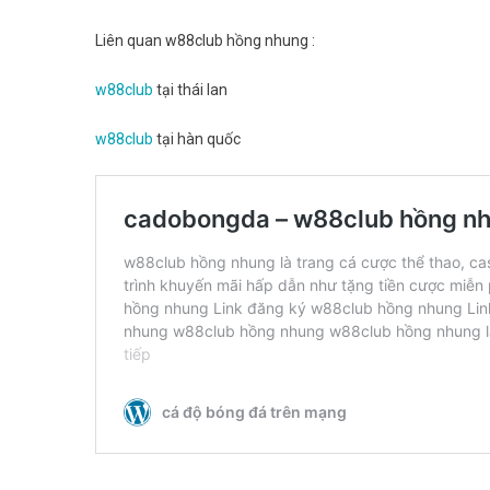
Liên quan w88club hồng nhung :
w88club
tại thái lan
w88club
tại hàn quốc