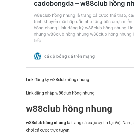
Link đăng ký w88club hồng nhung
Link đăng nhập w88club hồng nhung
w88club hồng nhung
w88club hồng nhung
là trang cá cược uy tín tại Việt Nam, 
chơi cá cược trực tuyến.