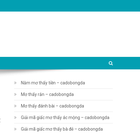
Nằm mơ thấy tiền – cadobongda
Mơ thấy rắn – cadobongda
Mơ thấy đánh bài – cadobongda
Giải mã giấc mơ thấy ác mộng – cadobongda
.
Giải mã giấc mơ thấy bà đẻ – cadobongda