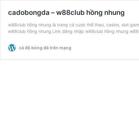
cadobongda – w88club hồng nhung
w88club hồng nhung là trang cá cược thể thao, casino, slot ga
w88club hồng nhung Link đăng nhập w88club hồng nhung w88cl
cá độ bóng đá trên mạng