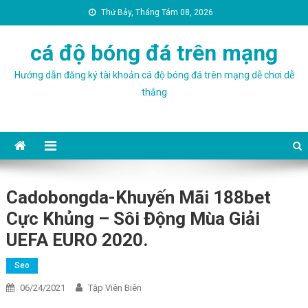
Thứ Bảy, Tháng Tám 08, 2026
cá độ bóng đá trên mạng
Hướng dẫn đăng ký tài khoản cá độ bóng đá trên mạng dễ chơi dễ
thắng
Cadobongda-Khuyến Mãi 188bet
Cực Khủng – Sôi Động Mùa Giải
UEFA EURO 2020.
Seo
06/24/2021
Tập Viên Biên