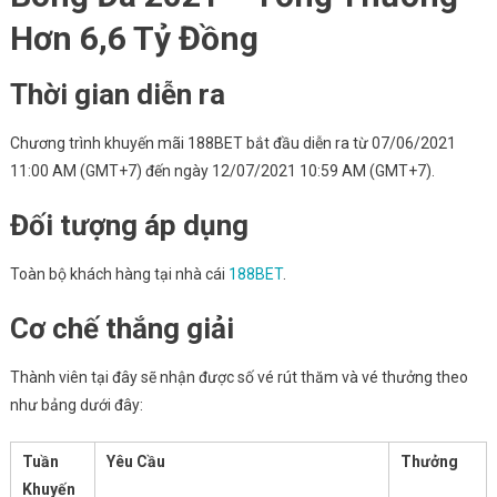
Hơn 6,6 Tỷ Đồng
Thời gian diễn ra
Chương trình khuyến mãi 188BET bắt đầu diễn ra từ 07/06/2021
11:00 AM (GMT+7) đến ngày 12/07/2021 10:59 AM (GMT+7).
Đối tượng áp dụng
Toàn bộ khách hàng tại nhà cái
188BET
.
Cơ chế thắng giải
Thành viên tại đây sẽ nhận được số vé rút thăm và vé thưởng theo
như bảng dưới đây:
Tuần
Yêu Cầu
Thưởng
Khuyến