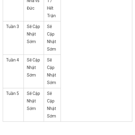
Nha vs
1 /
Đức
Hết
Trận
Tuần 3
Sẽ Cập
Sẽ
Nhật
Cập
Sớm
Nhật
Sớm
Tuần 4
Sẽ Cập
Sẽ
Nhật
Cập
Sớm
Nhật
Sớm
Tuần 5
Sẽ Cập
Sẽ
Nhật
Cập
Sớm
Nhật
Sớm