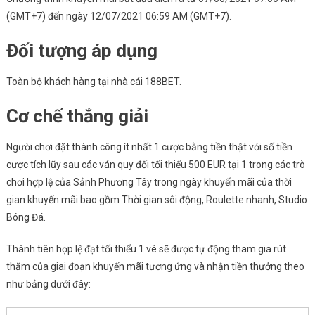
(GMT+7) đến ngày 12/07/2021 06:59 AM (GMT+7).
Đối tượng áp dụng
Toàn bộ khách hàng tại nhà cái 188BET.
Cơ chế thắng giải
Người chơi đặt thành công ít nhất 1 cược bằng tiền thật với số tiền
cược tích lũy sau các ván quy đổi tối thiểu 500 EUR tại 1 trong các trò
chơi hợp lệ của Sảnh Phương Tây trong ngày khuyến mãi của thời
gian khuyến mãi bao gồm Thời gian sôi động, Roulette nhanh, Studio
Bóng Đá.
Thành tiên hợp lệ đạt tối thiểu 1 vé sẽ được tự động tham gia rút
thăm của giai đoạn khuyến mãi tương ứng và nhận tiền thưởng theo
như bảng dưới đây: