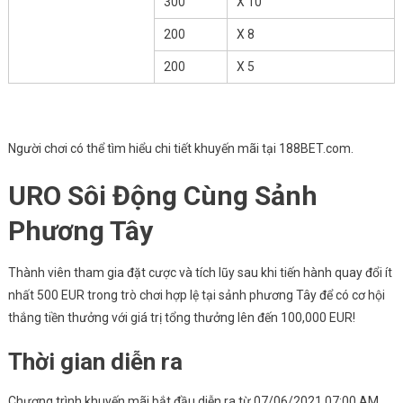
300
X 10
200
X 8
200
X 5
Người chơi có thể tìm hiểu chi tiết khuyến mãi tại 188BET.com.
URO Sôi Động Cùng Sảnh
Phương Tây
Thành viên tham gia đặt cược và tích lũy sau khi tiến hành quay đổi ít
nhất 500 EUR trong trò chơi hợp lệ tại sảnh phương Tây để có cơ hội
thắng tiền thưởng với giá trị tổng thưởng lên đến 100,000 EUR!
Thời gian diễn ra
Chương trình khuyến mãi bắt đầu diễn ra từ 07/06/2021 07:00 AM