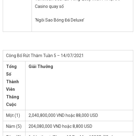
Casino quay số
‘Ngôi Sao Bóng Đá Deluxe’
Công Bố Rút Thăm Tuần 5 – 14/07/2021
Tổng
Giải Thưởng
Số
Thành
Viên
Thắng
Cuộc
Một (1)
2,040,800,000 VND hoặc 88,000 USD
Năm (5)
204,080,000 VND hoặc 8,800 USD