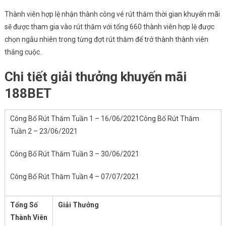
Thành viên hợp lệ nhận thành công vé rút thăm thời gian khuyến mãi
sẽ được tham gia vào rút thăm với tổng 660 thành viên hợp lệ được
chọn ngẫu nhiên trong từng đợt rút thăm để trở thành thành viên
thắng cuộc.
Chi tiết giải thưởng khuyến mãi
188BET
Công Bố Rút Thăm Tuần 1 – 16/06/2021Công Bố Rút Thăm
Tuần 2 – 23/06/2021
Công Bố Rút Thăm Tuần 3 – 30/06/2021
Công Bố Rút Thăm Tuần 4 – 07/07/2021
Tổng Số
Giải Thưởng
Thành Viên