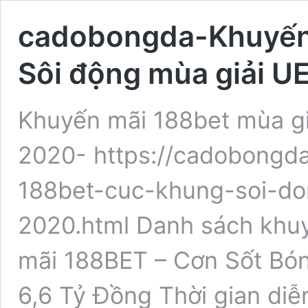
cadobongda-Khuyến 
Sôi động mùa giải 
Khuyến mãi 188bet mùa g
2020- https://cadobongd
188bet-cuc-khung-soi-do
2020.html Danh sách khuy
mãi 188BET – Cơn Sốt Bó
6,6 Tỷ Đồng Thời gian diễ