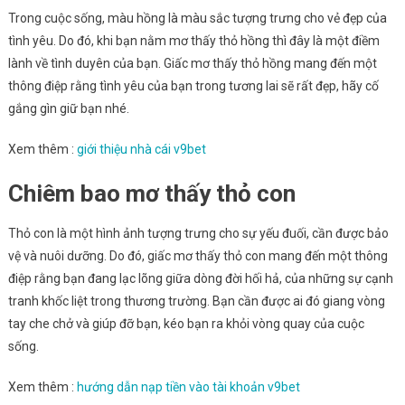
Trong cuộc sống, màu hồng là màu sắc tượng trưng cho vẻ đẹp của
tình yêu. Do đó, khi bạn nằm mơ thấy thỏ hồng thì đây là một điềm
lành về tình duyên của bạn. Giấc mơ thấy thỏ hồng mang đến một
thông điệp rằng tình yêu của bạn trong tương lai sẽ rất đẹp, hãy cố
gắng gìn giữ bạn nhé.
Xem thêm :
giới thiệu nhà cái v9bet
Chiêm bao mơ thấy thỏ con
Thỏ con là một hình ảnh tượng trưng cho sự yếu đuối, cần được bảo
vệ và nuôi dưỡng. Do đó, giấc mơ thấy thỏ con mang đến một thông
điệp rằng bạn đang lạc lõng giữa dòng đời hối hả, của những sự cạnh
tranh khốc liệt trong thương trường. Bạn cần được ai đó giang vòng
tay che chở và giúp đỡ bạn, kéo bạn ra khỏi vòng quay của cuộc
sống.
Xem thêm :
hướng dẫn nạp tiền vào tài khoản v9bet