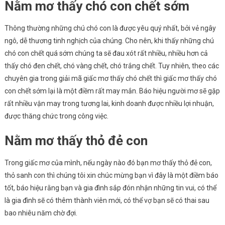
Nằm mơ thấy chó con chết sớm
Thông thường những chú chó con là được yêu quý nhất, bởi vẻ ngây
ngô, dễ thương tinh nghịch của chúng. Cho nên, khi thấy những chú
chó con chết quá sớm chúng ta sẽ đau xót rất nhiều, nhiều hơn cả
thấy chó đen chết, chó vàng chết, chó trắng chết. Tuy nhiên, theo các
chuyên gia trong giải mã giấc mơ thấy chó chết thì giấc mơ thấy chó
con chết sớm lại là một điềm rất may mắn. Báo hiệu người mơ sẽ gặp
rất nhiều vận may trong tương lai, kinh doanh được nhiều lợi nhuận,
được thăng chức trong công việc.
Nằm mơ thấy thỏ đẻ con
Trong giấc mơ của mình, nếu ngày nào đó bạn mơ thấy thỏ đẻ con,
thỏ sanh con thì chúng tôi xin chúc mừng bạn vì đây là một điềm báo
tốt, báo hiệu rằng bạn và gia đình sắp đón nhận những tin vui, có thể
là gia đình sẽ có thêm thành viên mới, có thể vợ bạn sẽ có thai sau
bao nhiêu năm chờ đợi.