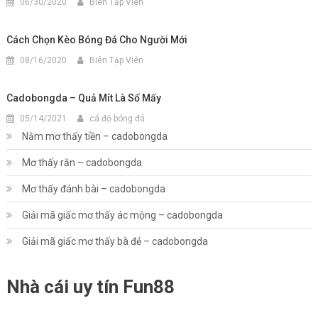
06/30/2020
Biên Tập Viên
Cách Chọn Kèo Bóng Đá Cho Người Mới
08/16/2020
Biên Tập Viên
Cadobongda – Quả Mít Là Số Mấy
05/14/2021
cá độ bóng đá
Nằm mơ thấy tiền – cadobongda
Mơ thấy rắn – cadobongda
Mơ thấy đánh bài – cadobongda
Giải mã giấc mơ thấy ác mộng – cadobongda
Giải mã giấc mơ thấy bà đẻ – cadobongda
Nhà cái uy tín Fun88