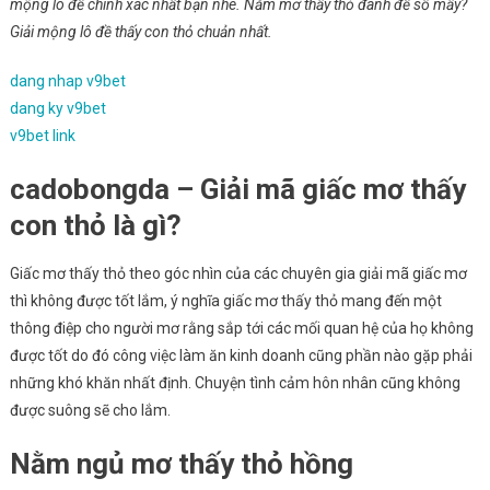
mộng lô đề chính xác nhất bạn nhé. Nằm mơ thấy thỏ đánh đề số mấy?
Giải mộng lô đề thấy con thỏ chuản nhất.
dang nhap v9bet
dang ky v9bet
v9bet link
cadobongda – Giải mã giấc mơ thấy
con thỏ là gì?
Giấc mơ thấy thỏ theo góc nhìn của các chuyên gia giải mã giấc mơ
thì không được tốt lắm, ý nghĩa giấc mơ thấy thỏ mang đến một
thông điệp cho người mơ rằng sắp tới các mối quan hệ của họ không
được tốt do đó công việc làm ăn kinh doanh cũng phần nào gặp phải
những khó khăn nhất định. Chuyện tình cảm hôn nhân cũng không
được suông sẽ cho lắm.
Nằm ngủ mơ thấy thỏ hồng