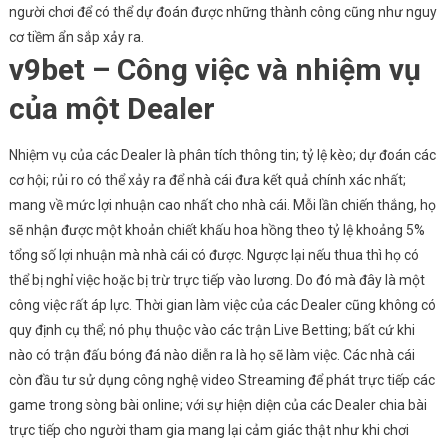
người chơi để có thể dự đoán được những thành công cũng như nguy
cơ tiềm ẩn sắp xảy ra.
v9bet – Công việc và nhiệm vụ
của một Dealer
Nhiệm vụ của các Dealer là phân tích thông tin; tỷ lệ kèo; dự đoán các
cơ hội; rủi ro có thể xảy ra để nhà cái đưa kết quả chính xác nhất;
mang về mức lợi nhuận cao nhất cho nhà cái. Mỗi lần chiến thắng, họ
sẽ nhận được một khoản chiết khấu hoa hồng theo tỷ lệ khoảng 5%
tổng số lợi nhuận mà nhà cái có được. Ngược lại nếu thua thì họ có
thể bị nghỉ việc hoặc bị trừ trực tiếp vào lương. Do đó mà đây là một
công việc rất áp lực. Thời gian làm việc của các Dealer cũng không có
quy định cụ thể; nó phụ thuộc vào các trận Live Betting; bất cứ khi
nào có trận đấu bóng đá nào diễn ra là họ sẽ làm việc. Các nhà cái
còn đầu tư sử dụng công nghệ video Streaming để phát trực tiếp các
game trong sòng bài online; với sự hiện diện của các Dealer chia bài
trực tiếp cho người tham gia mang lại cảm giác thật như khi chơi