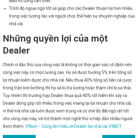
điều vô cùng cần thiết.
Trình độ ngoại ngữ tốt sẽ giúp cho các Dealer thuận lợi hơn nhiều
trong việc tương tác với người chơi; thể hiện sự chuyên nghiệp của
nhà cái.
Những quyền lợi của một
Dealer
Chính vì đặc thù của công việc là không có thời gian việc cố định nên
công việc này có mức lương cao. Họ sẽ được hưởng 5% trên tổng số
lợi nhuận kiếm được cho nhà cái. Nếu thua 40% tổng số tiền cá cược
trong trận live betting thì họ sẽ bị trừ lương hoặc thậm chí bị sa thải.
Tuy nhiên thì trường hợp Dealer thua quá 40% rất hiếm khi xảy ra.
Dealer đóng góp rất nhiều trong việc mang lại lợi nhuận cho nhà cái;
vì thế mà nhà cái luôn được xem trọng và có chế độ đãi ngộ rất tốt
cho công việc này, và trở thành một nghề thú vị hấp dẫn nhiều người.
Xem thêm:
V9bet – Cùng tìm hiểu về Dealer tại nhà cái V9BET