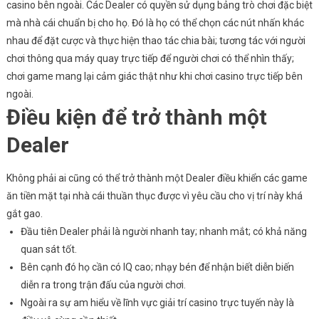
casino bên ngoài. Các Dealer có quyền sử dụng bảng trò chơi đặc biệt
mà nhà cái chuẩn bị cho họ. Đó là họ có thể chọn các nút nhấn khác
nhau để đặt cược và thực hiện thao tác chia bài; tương tác với người
chơi thông qua máy quay trực tiếp để người chơi có thể nhìn thấy;
chơi game mang lại cảm giác thật như khi chơi casino trực tiếp bên
ngoài.
Điều kiện để trở thành một
Dealer
Không phải ai cũng có thể trở thành một Dealer điều khiển các game
ăn tiền mặt tại nhà cái thuần thục được vì yêu cầu cho vị trí này khá
gắt gao.
Đầu tiên Dealer phải là người nhanh tay; nhanh mắt; có khả năng
quan sát tốt.
Bên cạnh đó họ cần có IQ cao; nhạy bén để nhận biết diễn biến
diễn ra trong trận đấu của người chơi.
Ngoài ra sự am hiểu về lĩnh vực giải trí casino trực tuyến này là