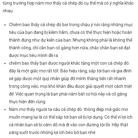
từng trường hợp nằm mơ thấy cá chép đỏ cụ thể mà có ý nghĩa khác
nhau:
Chiêm bao thấy cá chép đỏ bơi trong chậu ý nói rằng những mục
tiêu của bạn đang bị kiềm hãm, chưa có thể thực hiện hoặc hoàn
thành đúng như dự kiến của bạn. Nhưng không phải là không thể
thành công, chỉ cần bạn cố gắng hơn nữa, chắc chắn bạn sẽ đạt
được mục tiêu mình đề ra.
chiêm bao thấy bạn được người khác tặng một con cá chép đỏ:
đây là một giấc mơ rất tốt. Báo hiệu rằng, sắp tới bạn và gia đình
sẽ gặp được một quý nhân giúp đỡ mình thăng tiến rất nhanh
trong công việc, mọi khó khăn đều được giải quyết một cách triệt
để. Việc quan trọng là bạn phải nắm bắt cơ hội này và cố gắng
thực hiện đến cùng.
Nằm mơ thấy người ta câu cá chép đỏ: thông điệp mà giấc mơ
muốn mang lại là có thể sắp tới bạn sẽ bị lợi dụng. Có thể vì lợi ích
cá nhân bạn sẽ bị cám dỗ mà đi vào con đường tội lỗi. Hãy thật
sáng suốt trước những lợi ích béo bỡ bạn nhé.