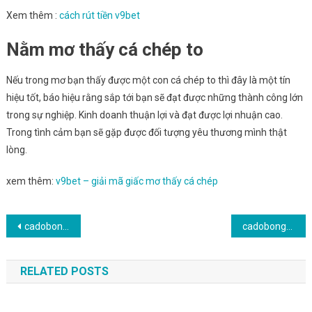
Xem thêm :
cách rút tiền v9bet
Nằm mơ thấy cá chép to
Nếu trong mơ bạn thấy được một con cá chép to thì đây là một tín
hiệu tốt, báo hiệu rằng sắp tới bạn sẽ đạt được những thành công lớn
trong sự nghiệp. Kinh doanh thuận lợi và đạt được lợi nhuận cao.
Trong tình cảm bạn sẽ gặp được đối tượng yêu thương mình thật
lòng.
xem thêm:
v9bet – giải mã giấc mơ thấy cá chép
Điều
cadobongda – Giải mã giấc mơ thấy ve chó
cadobongda – Giải mã giấc mơ thấy con dơi
hướng
RELATED POSTS
bài
viết