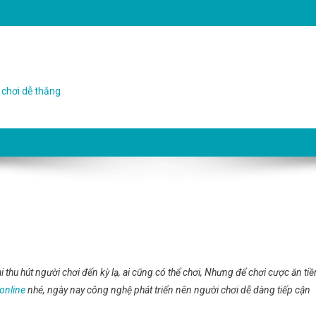
 chơi dễ thắng
 thu hút người chơi đến kỳ lạ, ai cũng có thể chơi, Nhưng để chơi cược ăn tiề
 online
nhé, ngày nay công nghệ phát triển nên người chơi dễ dàng tiếp cận