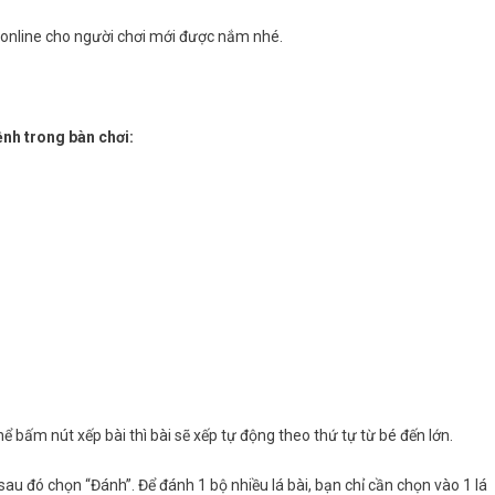
 online cho người chơi mới được nắm nhé.
lệnh trong bàn chơi:
hể bấm nút xếp bài thì bài sẽ xếp tự động theo thứ tự từ bé đến lớn.
sau đó chọn “Đánh”. Để đánh 1 bộ nhiều lá bài, bạn chỉ cần chọn vào 1 lá