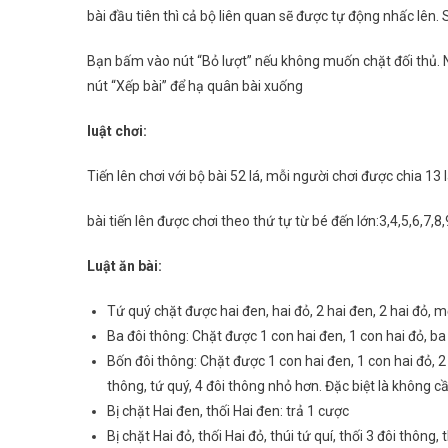
bài đầu tiên thì cả bộ liên quan sẽ được tự động nhấc lên.
Bạn bấm vào nút “Bỏ lượt” nếu không muốn chặt đối thủ. 
nút “Xếp bài” để hạ quân bài xuống
luật chơi:
Tiến lên chơi với bộ bài 52 lá, mỗi người chơi được chia 13 l
bài tiến lên được chơi theo thứ tự từ bé đến lớn:3,4,5,6,7,8,
Luật ăn bài:
Tứ quý chặt được hai đen, hai đỏ, 2 hai đen, 2 hai đỏ, m
Ba đôi thông: Chặt được 1 con hai đen, 1 con hai đỏ, ba
Bốn đôi thông: Chặt được 1 con hai đen, 1 con hai đỏ, 2 
thông, tứ quý, 4 đôi thông nhỏ hơn. Đặc biệt là không
Bị chặt Hai đen, thối Hai đen: trả 1 cược
Bị chặt Hai đỏ, thối Hai đỏ, thúi tứ quí, thối 3 đôi thông,