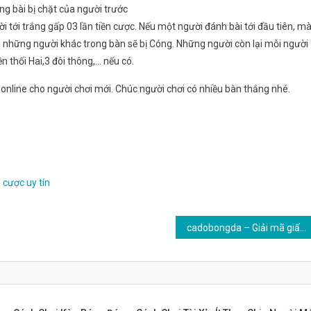
ng bài bị chặt của người trước
ời tới trắng gấp
03 lần tiền cược. Nếu một người đánh bài tới đầu tiên, m
thì những người khác trong bàn sẽ bị Cóng. Những người còn lại mỗi người
ền thối Hai,3 đôi thông,… nếu có.
 online cho người chơi mới. Chúc người chơi có nhiều bàn thắng nhé.
 cược uy tín
cadobongda – Giải mã giấc mơ thấy lội nước