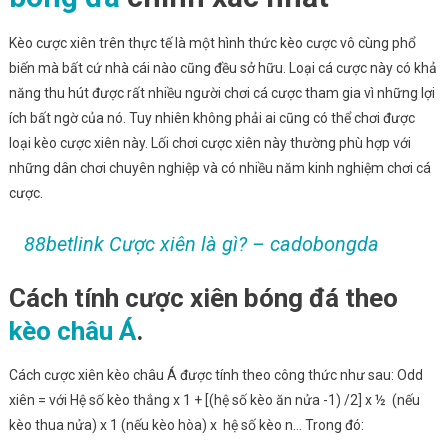
Kèo cược xiên trên thực tế là một hình thức kèo cược vô cùng phổ
biến mà bất cứ nhà cái nào cũng đều sở hữu. Loại cá cược này có khả
năng thu hút được rất nhiều người chơi cá cược tham gia vì những lợi
ích bất ngờ của nó. Tuy nhiên không phải ai cũng có thể chơi được
loại kèo cược xiên này. Lối chơi cược xiên này thường phù hợp với
những dân chơi chuyên nghiệp và có nhiều năm kinh nghiệm chơi cá
cược.
88betlink Cược xiên là gì? – cadobongda
Cách tính cược xiên bóng đá theo
kèo châu Á
.
Cách cược xiên kèo châu Á được tính theo công thức như sau: Odd
xiên = với Hệ số kèo thắng x 1 + [(hệ số kèo ăn nửa -1) /2] x ½ (nếu
kèo thua nửa) x 1 (nếu kèo hòa) x hệ số kèo n… Trong đó: