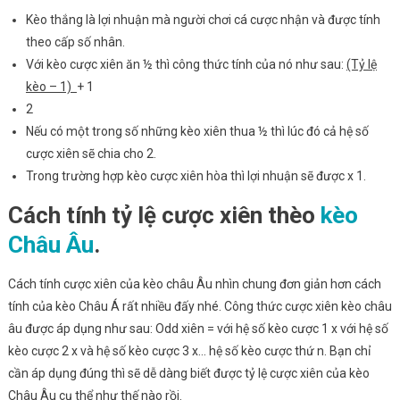
Kèo thắng là lợi nhuận mà người chơi cá cược nhận và được tính
theo cấp số nhân.
Với kèo cược xiên ăn ½ thì công thức tính của nó như sau:
(Tỷ lệ
kèo – 1)
+ 1
2
Nếu có một trong số những kèo xiên thua ½ thì lúc đó cả hệ số
cược xiên sẽ chia cho 2.
Trong trường hợp kèo cược xiên hòa thì lợi nhuận sẽ được x 1.
Cách tính tỷ lệ cược xiên thèo
kèo
Châu Âu
.
Cách tính cược xiên của kèo châu Âu nhìn chung đơn giản hơn cách
tính của kèo Châu Á rất nhiều đấy nhé. Công thức cược xiên kèo châu
âu được áp dụng như sau: Odd xiên = với hệ số kèo cược 1 x với hệ số
kèo cược 2 x và hệ số kèo cược 3 x… hệ số kèo cược thứ n. Bạn chỉ
cần áp dụng đúng thì sẽ dễ dàng biết được tỷ lệ cược xiên của kèo
Châu Âu cụ thể như thế nào rồi.