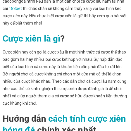
cadobongda.html Nếu bạn là một dân chơi cá cược lâu năm tại nhà
cái
188bet
thì chắc chắn sẽ không cảm thấy xa lạ với loại hình kèo
cược xiên này. Nếu chưa biết cược xiên là gì? thì hãy xem qua bài viết
này để biết thêm nhé!
Cược xiên là gì
?
Cược xiên hay còn gọi là cược xâu là một hình thức cá cược thể thao
bao gồm hai hay nhiều loại cược kết hợp với nhau. Sự hấp dẫn đặc
biệt của loại hình cá cược này là khoản tiền cần phải đầu tư rất lớn.
Bởi người chơi cá cược không chỉ chọn một cửa mà có thể là chọn
nhiều cửa cược khác nhau. Theo các dân chơi cá cược lâu năm cũng
như cao thủ có kinh nghiệm thì cược xiên được đánh giá là dễ chơi
nhất và giúp người tham gia cá cược sở hữu được khoản tiền thưởng
cực khủng khi chơi.
Hướng dẫn
cách tính cược xiên
bóng đá
chính xác nhất