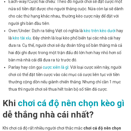
Each-way/Cược hai chiều: Theo đó người chơi sẽ đặt cược một
nửa số tiền đặt được cho người thắng cuộc. Nửa còn lại sẽ dành
cho các thứ hạng khác nhau, thường kèo cược này để đặt với
người ghi bàn đầu tiên.
Over/Under: Dịch ra tiếng Việt có nghĩa là
kèo trên kèo dưới
hay
là
kèo tài xỉu
. Đây chính là loại kèo phổ biến tại các nhà cái hay
đưa ra. Cụ thể, người chơi sẽ dự đoán tổng số bàn thắng mà cả
hai đội ghi được trong một trận đấu đó lớn hơn hay nhỏ hơn số
bàn mà nhà cái đã đưa ra từ trước đó.
Parlay hay còn gọi
cược xiên là gì
: Với loại cược xiên này, người
chơi có thể đặt tiền cược vào các mục cá cược liên tục với tiền
thưởng cộng dồn nếu giành chiến thắng. Nhưng chỉ cần 1 mục
thua thì người chơi sẽ thua hết toàn bộ số tiền đá cược.
Khi
chơi cá độ nên chọn kèo gì
dễ thắng nhà cái nhất?
Khi chơi cá độ rất nhiều người chơi thắc mắc
chơi cá độ nên chọn