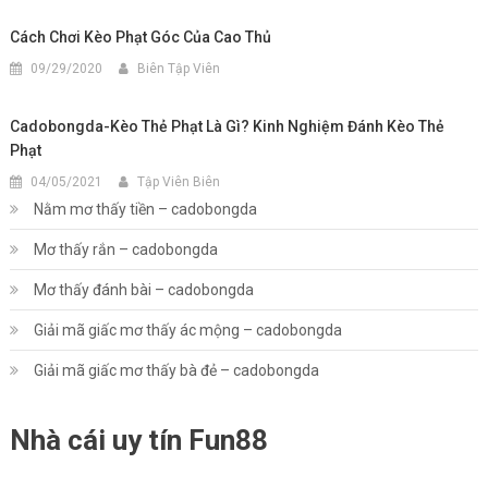
Cách Chơi Kèo Phạt Góc Của Cao Thủ
09/29/2020
Biên Tập Viên
Cadobongda-Kèo Thẻ Phạt Là Gì? Kinh Nghiệm Đánh Kèo Thẻ
Phạt
04/05/2021
Tập Viên Biên
Nằm mơ thấy tiền – cadobongda
Mơ thấy rắn – cadobongda
Mơ thấy đánh bài – cadobongda
Giải mã giấc mơ thấy ác mộng – cadobongda
Giải mã giấc mơ thấy bà đẻ – cadobongda
Nhà cái uy tín Fun88