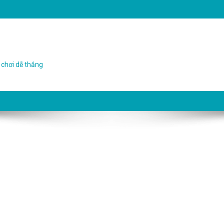
 chơi dễ thắng