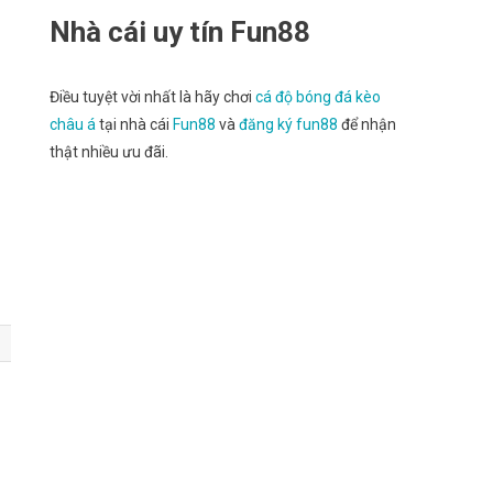
Nhà cái uy tín Fun88
Điều tuyệt vời nhất là hãy chơi
cá độ bóng đá kèo
châu á
tại nhà cái
Fun88
và
đăng ký fun88
để nhận
thật nhiều ưu đãi.