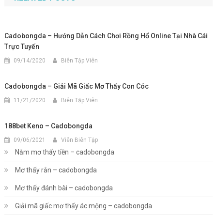
bài
viết
Cadobongda – Hướng Dẫn Cách Chơi Rồng Hổ Online Tại Nhà Cái
Trực Tuyến
09/14/2020
Biên Tập Viên
Cadobongda – Giải Mã Giấc Mơ Thấy Con Cóc
11/21/2020
Biên Tập Viên
188bet Keno – Cadobongda
09/06/2021
Viên Biên Tập
Nằm mơ thấy tiền – cadobongda
Mơ thấy rắn – cadobongda
Mơ thấy đánh bài – cadobongda
Giải mã giấc mơ thấy ác mộng – cadobongda