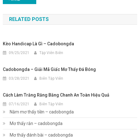
hướng
RELATED POSTS
bài
viết
Kèo Handicap Là Gì – Cadobongda
09/25/2021
Tập Viên Biên
Cadobongda – Giải Mã Giấc Mơ Thấy Đá Bóng
03/28/2021
Biên Tập Viên
Cách Làm Trắng Răng Bằng Chanh An Toàn Hiệu Quả
07/16/2021
Biên Tập Viên
Nằm mơ thấy tiền – cadobongda
Mơ thấy rắn – cadobongda
Mơ thấy đánh bài – cadobongda