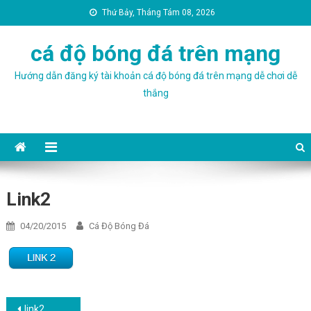
Thứ Bảy, Tháng Tám 08, 2026
cá độ bóng đá trên mạng
Hướng dẫn đăng ký tài khoản cá độ bóng đá trên mạng dễ chơi dễ
thắng
Link2
04/20/2015
Cá Độ Bóng Đá
Điều
link2