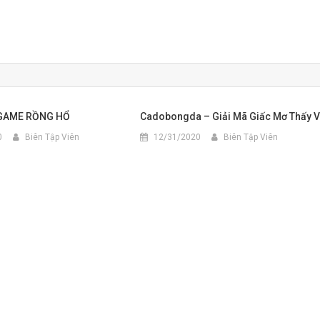
GAME RỒNG HỔ
Cadobongda – Giải Mã Giấc Mơ Thấy 
0
Biên Tập Viên
12/31/2020
Biên Tập Viên