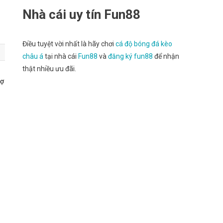
Nhà cái uy tín Fun88
Điều tuyệt vời nhất là hãy chơi
cá độ bóng đá kèo
châu á
tại nhà cái
Fun88
và
đăng ký fun88
để nhận
thật nhiều ưu đãi.
Vợ