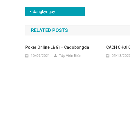
Điều
dangkyngay
hướng
RELATED POSTS
bài
viết
Poker Online Là Gì – Cadobongda
CÁCH CHƠI 
10/09/2021
Tập Viên Biên
05/13/202