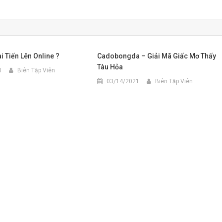
i Tiến Lên Online ?
Cadobongda – Giải Mã Giấc Mơ Thấy
Tàu Hỏa
0
Biên Tập Viên
03/14/2021
Biên Tập Viên