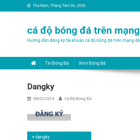
Thứ Năm, Tháng Tám 06, 2026
cá độ bóng đá trên mạng
Hướng dẫn đăng ký tài khoản cá độ bóng đá trên mạng dễ
Tin Bóng Đá
Xem Bóng Đá
Dangky
09/22/2014
Cá Độ Bóng Đá
Điều
dangky