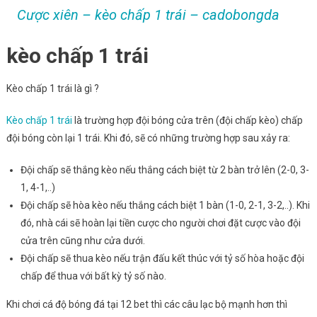
Cược xiên – kèo chấp 1 trái – cadobongda
kèo chấp 1 trái
Kèo chấp 1 trái là gì ?
Kèo chấp 1 trái
là trường hợp đội bóng cửa trên (đội chấp kèo) chấp
đội bóng còn lại 1 trái. Khi đó, sẽ có những trường hợp sau xảy ra:
Đội chấp sẽ thắng kèo nếu thắng cách biệt từ 2 bàn trở lên (2-0, 3-
1, 4-1,..)
Đội chấp sẽ hòa kèo nếu thắng cách biệt 1 bàn (1-0, 2-1, 3-2,..). Khi
đó, nhà cái sẽ hoàn lại tiền cược cho người chơi đặt cược vào đội
cửa trên cũng như cửa dưới.
Đội chấp sẽ thua kèo nếu trận đấu kết thúc với tỷ số hòa hoặc đội
chấp để thua với bất kỳ tỷ số nào.
Khi chơi cá độ bóng đá tại 12 bet thì các câu lạc bộ mạnh hơn thì