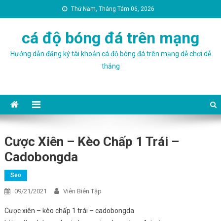
Thứ Năm, Tháng Tám 06, 2026
cá độ bóng đá trên mạng
Hướng dẫn đăng ký tài khoản cá độ bóng đá trên mạng dễ chơi dễ
thắng
Cược Xiên – Kèo Chấp 1 Trái –
Cadobongda
Seo
09/21/2021
Viên Biên Tập
Cược xiên – kèo chấp 1 trái – cadobongda