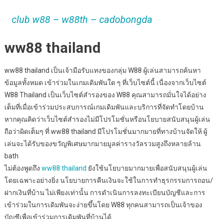
club w88 – w88th – cadobongda
ww88 thailand
ww88 thailand เป็นเจ้ามือรับแทงของกลุ่ม W88 ผู้เล่นสามารถค้นหา
ข้อมูลทั้งหมด เข้าร่วมในเกมเดิมพันใด ๆ ที่เว็บไซต์นี้ เนื่องจากเว็บไซต์
W88 Thailand เป็นเว็บไซต์สำรองของ W88 คุณสามารถมั่นใจได้อย่าง
เต็มที่เมื่อเข้าร่วมประสบการณ์เกมเดิมพันและบริการที่จัดทำโดยบ้าน
หากคุณคิดว่าเว็บไซต์สำรองไม่มีโปรโมชั่นหรือนโยบายสนับสนุนผู้เล่น
ถือว่าผิดเต็มๆ ที่ ww88 thailand มีโปรโมชั่นมากมายที่ทางบ้านจัดให้ ผู้
เล่นจะได้รับของขวัญพิเศษมากมายมูลค่ารางวัลรวมสูงถึงหลายล้าน
bath
ไม่ต้องพูดถึง
ww88 thailand
ยังใช้นโยบายมากมายเพื่อสนับสนุนผู้เล่น
โดยเฉพาะอย่างยิ่ง นโยบายการคืนเงินจะใช้ในการทำธุรกรรมการถอน/
ฝากเงินที่บ้าน ไม่เพียงเท่านั้น การดำเนินการลงทะเบียนบัญชีและการ
เข้าร่วมในการเดิมพันจะง่ายขึ้นโดย W88 ทุกคนสามารถเป็นเจ้าของ
บัญชีเพื่อเข้าร่วมการเดิมพันที่บ้านได้