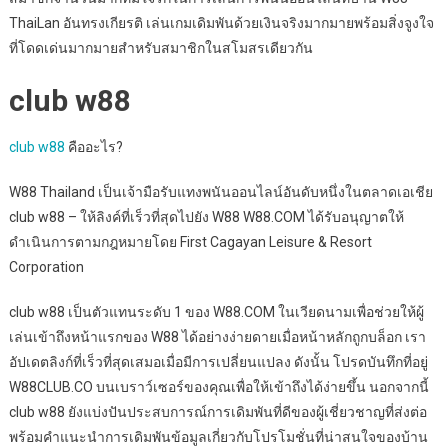
ThaiLan อันทรงเกียรติ เล่นเกมเดิมพันด้วยเงินจริงมากมายพร้อมสิ่งจูงใจ
ที่โดดเด่นมากมายสำหรับสมาชิกในสโมสรเดียวกัน
club w88
club w88
คืออะไร?
W88 Thailand เป็นเจ้ามือรับแทงพนันออนไลน์อันดับหนึ่งในตลาดเอเชีย
club w88 – ให้ลิงค์ที่เร็วที่สุดไปยัง W88 W88.COM ได้รับอนุญาตให้
ดำเนินการตามกฎหมายโดย First Cagayan Leisure & Resort
Corporation
club w88 เป็นตัวแทนระดับ 1 ของ W88.COM ในเวียดนามเพื่อช่วยให้ผู้
เล่นเข้าถึงหน้าแรกของ W88 ได้อย่างง่ายดายเมื่อหน้าหลักถูกบล็อก เรา
อัปเดตลิงก์ที่เร็วที่สุดเสมอเมื่อมีการเปลี่ยนแปลง ดังนั้น โปรดบันทึกที่อยู่
W88CLUB.CO บนเบราว์เซอร์ของคุณเพื่อให้เข้าถึงได้ง่ายขึ้น นอกจากนี้
club w88 ยังแบ่งปันประสบการณ์การเดิมพันที่ดีของผู้เชี่ยวชาญที่ส่งต่อ
พร้อมคำแนะนำการเดิมพันข้อมูลเกี่ยวกับโปรโมชั่นที่น่าสนใจของบ้าน