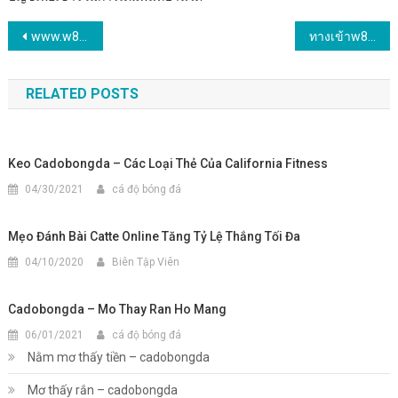
Điều
www.w88th – w88th – cadobongda
ทางเข้าw88 – m.w88th – cadobongda
hướng
RELATED POSTS
bài
viết
Keo Cadobongda – Các Loại Thẻ Của California Fitness
04/30/2021
cá độ bóng đá
Mẹo Đánh Bài Catte Online Tăng Tỷ Lệ Thắng Tối Đa
04/10/2020
Biên Tập Viên
Cadobongda – Mo Thay Ran Ho Mang
06/01/2021
cá độ bóng đá
Nằm mơ thấy tiền – cadobongda
Mơ thấy rắn – cadobongda