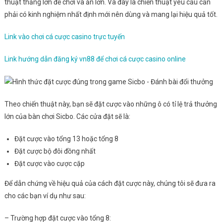
thuật thắng lớn để chơi và ăn lớn. Và đây là chiến thuật yêu cầu cần
phải có kinh nghiệm nhất định mới nên dùng và mang lại hiệu quả tốt.
Link vào chơi cá cược casino trực tuyến
Link hướng dẫn đăng ký vn88 để chơi cá cược casino online
Theo chiến thuật này, bạn sẽ đặt cược vào những ô có tỉ lệ trả thưởng
lớn của bàn chơi Sicbo. Các cửa đặt sẽ là:
Đặt cược vào tổng 13 hoặc tổng 8
Đặt cược bộ đôi đồng nhất
Đặt cược vào cược cặp
Để dẫn chứng về hiệu quả của cách đặt cược này, chúng tôi sẽ đưa ra
cho các bạn ví dụ như sau:
– Trường hợp đặt cược vào tổng 8: