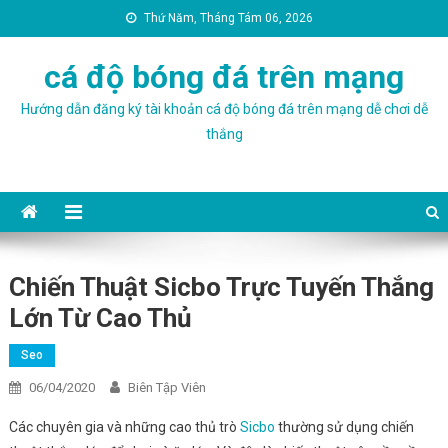
Thứ Năm, Tháng Tám 06, 2026
cá độ bóng đá trên mạng
Hướng dẫn đăng ký tài khoản cá độ bóng đá trên mạng dễ chơi dễ
thắng
Chiến Thuật Sicbo Trực Tuyến Thắng
Lớn Từ Cao Thủ
Seo
06/04/2020
Biên Tập Viên
Các chuyên gia và những cao thủ trò
Sicbo
thường sử dụng chiến