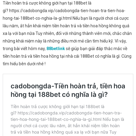
Tiền hoàn trả cược không giới hạn tại 188bet là
gì? https://cadobongda.vip/cadobongda-tien-hoan-tra-tien-hoa-
hong-tai-188bet-co-nghia-la-gi.html Nếu bạn là người chơi cá cược
lâu năm, ắt hẳn khái niệm tiền hoàn trả và tiền hoa hồng không quá
xa lạ với bạn nữa Tuy nhiên, đối với những thành viên mới, chắc chắn
những khái niệm này là những điều mới mẻ cần tìm hiểu kỹ. Vì vậy,
trong bài viết hôm nay,
88betlink
sẽ giúp bạn giải đáp thắc mắc về
tiền hoàn trả và tiền hoa hồng tại nhà cái 188Bet có nghĩa là gì. Cùng
tìm hiểu bên dưới nhé !