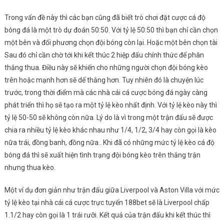
Trong vấn đề này thì các bạn cũng đã biết trò chơi đặt cược cá độ
bóng đá là một trò dự đoán 50:50. Với tỷ lệ 50:50 thì bạn chỉ cần chọn
một bên và đối phương chọn đội bóng còn lại. Hoặc một bên chọn tài
Sau đó chỉ cần chờ tới khi kết thúc 2 hiệp đấu chính thức để phân
thắng thua. Điều này sẽ khiến cho những người chọn đội bóng kèo
trên hoặc mạnh hơn sẽ dể thắng hơn. Tuy nhiên đó là chuyện lúc
trước, trong thời điểm mà các nhà cái cá cược bóng đá ngày càng
phát triển thì họ sẽ tạo ra một tỷ lệ kèo nhất định. Với tỷ lệ kèo này thì
tỷ lệ 50-50 sẽ không còn nữa. Lý do là vì trong một trận đấu sẽ được
chia ra nhiều tỷ lệ kèo khác nhau như 1/4, 1/2, 3/4 hay còn gọi là kèo
nữa trái, đồng banh, đồng nữa.. Khi đã có những mức tỷ lệ kèo cá độ
bóng đá thì sẽ xuất hiện tình trạng đội bóng kèo trên thắng trận
nhưng thua kèo.
Một ví dụ đơn giản như trận đấu giữa Liverpool và Aston Villa với mức
tỷ lệ kèo tại nhà cái cá cược trực tuyến 188bet sẽ là Liverpool chấp
1.1/2 hay còn gọi là 1 trái rưỡi. Kết quả của trận đấu khi kết thúc thì