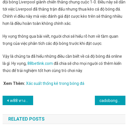
đội bóng Liverpool giành chiến thắng chung cuộc 1-0. Điều này sẽ dẫn
tới việc Liverpool đã thắng trận đấu nhưng thua kèo cá độ bóng đá.
Chính vì điều này mà việc đánh giá đặt cược kèo trên sẽ thắng nhiều
hơn là điều hoàn toàn không chính xác.
Hy vọng thông qua bài viết, người chơi sẽ hiểu rõ hơn về tầm quan
trọng của việc phân tích các đội bóng trước khi đặt cược.
Vậy là chúng ta đã hiểu những điều cần biết về cá độ bóng đá online
là gì. Hy vọng,
88betlink.com
đã chia sẽ cho mọi người có thêm kiến
thức để trải nghiệm tốt hơn cùng trò chơi này.
Xem Thêm:
Xác suất thống kê trong bóng đá
Điều
w88 ทาง-เข้า – cadobongda.vip
cadobongda – Những Điều Cần Biết Về Cá Độ Bóng Đá Online
hướng
RELATED POSTS
bài