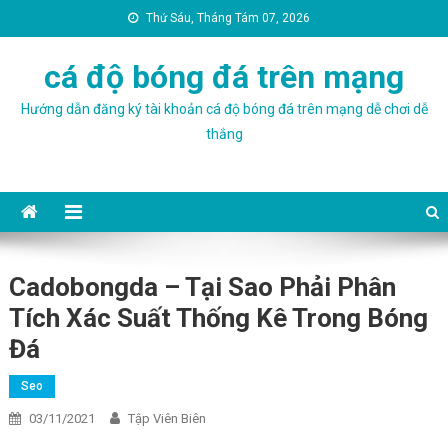
Thứ Sáu, Tháng Tám 07, 2026
cá độ bóng đá trên mạng
Hướng dẫn đăng ký tài khoản cá độ bóng đá trên mạng dễ chơi dễ
thắng
Cadobongda – Tại Sao Phải Phân
Tích Xác Suất Thống Kê Trong Bóng
Đá
Seo
03/11/2021
Tập Viên Biên