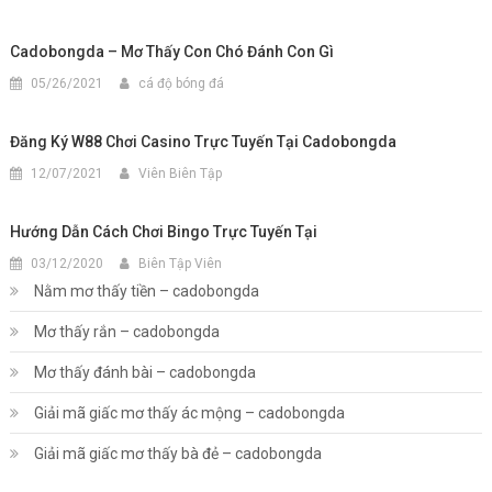
viết
Cadobongda – Mơ Thấy Con Chó Đánh Con Gì
05/26/2021
cá độ bóng đá
Đăng Ký W88 Chơi Casino Trực Tuyến Tại Cadobongda
12/07/2021
Viên Biên Tập
Hướng Dẫn Cách Chơi Bingo Trực Tuyến Tại
03/12/2020
Biên Tập Viên
Nằm mơ thấy tiền – cadobongda
Mơ thấy rắn – cadobongda
Mơ thấy đánh bài – cadobongda
Giải mã giấc mơ thấy ác mộng – cadobongda
Giải mã giấc mơ thấy bà đẻ – cadobongda